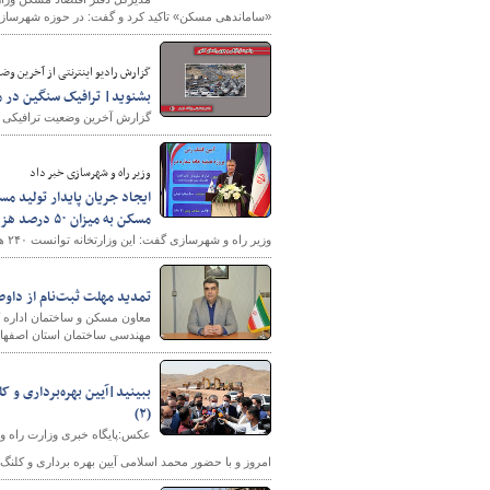
«ساماندهی مسکن» تاکید کرد و گفت: در حوزه شهرسازی 
گزارش رادیو اینترنتی از آخرین وضعیت تراف
بشنوید| ترافیک سنگین در مح
گزارش آخرین وضعیت ترافیکی و ج
وزیر راه و شهرسازی خبر داد
مسکن به میزان ۵۰ درصد هزینه متوسط ساخت
وزیر راه و شهرسازی گفت: این وزارتخانه توانست ۲۴۰ هزار هکتار از اراضی خود را که به علت تناقصات قانونی خارج از دسترس بودند، تحویل بگیرد.
تمدید مهلت ثبت‌نام از داو
معاون مسکن و ساختمان اداره ک
مهندسی ساختمان استان اصفهان به دستور 
(۲)
عکس:پایگاه خبری وزارت راه 
امروز و با حضور محمد اسلامی آیین بهره برداری و کلنگ زنی ۲۲۰۰ میلیارد تومان پروژه عمرانی در شهر جدید پردیس ان