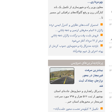
بهره‌برداری…
معاون وزیر راه و شهرسازی از تکمیل یک باند
نی چند از مسئولان این شهرستان امروز سه شنبه ۱۵
کنارگذر رزن و رفع گلوگاه‌های ترافیکی این مسیر
تا…
استمرار گشت‌های نظارتی و کنترل ایمنی تردد
۱۴
زائران تا اتمام سفرهای اربعین و دهه پایانی…
فروش بلیت رفت و برگشت زائران دهه پایانی
صفر از ۱۷ مرداد آغاز می‌شود
بازدید مدیرکل راه و شهرسازی جنوب کرمان از
۱۴
روند اجرای پل دوم بهادرآباد
پربازدیدترین‌های سرویس
بیشترین سرعت
۱۴
غیرمجاز در محور
برازجان-چغادک ثبت
شد
مدیرکل راهداری و حمل‌ونقل جاده‌ای استان
بوشهر از ثبت ۵۶۶ هزار و ۷۹۸ مورد سرعت
۱۴
غیرمجاز در محورهای استان خبر…
تکمیل ۳ کیلومتر نخست محور خلعت‌آباد–
ن