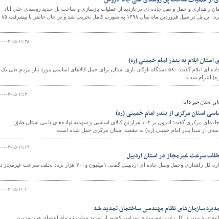
ری از عملیات ساخت پل روستای علی آباد گروس
ان راهداری و حمل و نقل جاده ای در بازدید از عملیات بازسازی و ساخت پل جدید روستای علی آباد
گروس شهرستان صحنه اعلام کرد: این پل در سیل فروردین ماه سال ۱۳۹۸ به صورت کامل تخریب شد و در حال حاضر با پیشرفت ۸۵
۰۰-۰۴-۱۵ ۱۱:۳۸
مدیرکل راهداری و حمل ونقل جاده ای ایلام گفت: ۵۸۰ دستگاه ناوگان باری استان برای حمل کالاهای اساسی مورد نیاز مردم طی یک
ره) اعزام شدند.
۰۰-۰۴-۱۵ ۱۱:۳۰
ای استان خبر داد؛
مدیرکل راهداری و حمل و نقل جاده‌ای مرکزی گفت: افزون بر ۱۰۲ هزار تن کالای اساسی و سهمیه نهاده‌های دامی استان طبق
استان از مبدأ بندر امام خمینی (ره) به مقصد استان مرکزی حمل شده است.
۰۰-۰۴-۱۵ ۱۱:۱۹
رئیس مرکز مدیریت راه های اداره کل راهداری وحمل ونقل جاده ای اردبیــل گفت: ۱میلیون و۷۰۰ هزار تردد تخلف سرعت غیرمجاز
۰۰-۰۴-۱۵ ۱۱:۱۰
دیره سازمان‌های نظام مهندسی ساختمان تمدید شد
به‌ای با مدیران کل راه و شهرسازی سراسر کشور از تمدید مهلت ثبت‌نام اعضای هیات‌مدیره