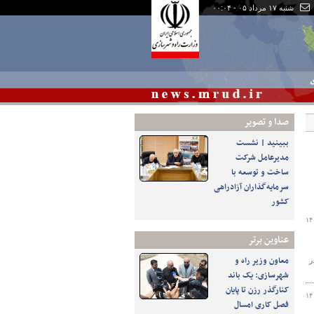
شنبه ۱۷ مرداد ۰۵ - ۰۰:۰۴
ی
صدا و تصوير
ببینید | نشست
مدیرعامل شرکت
ساخت و توسعه با
سرمایه‌گذاران آزادراهی
کشور
۱۴
عناوین برتر
معاون وزیر راه و
ر
شهرسازی: یک باند
کنارگذر رزن تا پایان
۱۴
فصل کاری امسال