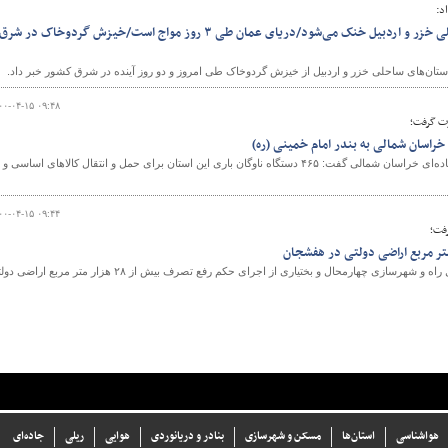
د:
دمای هوا در استان‌های ساحلی خزر و اردبیل خنک می‌شود/دریای عمان طی ۳ روز مواج است/خیزش گردوخاک در شرق
تان‌های ساحلی خزر و اردبیل از خیزش گردوخاک طی امروز و دو روز آینده در شرق کشور خبر داد.
۰۰-۰۴-۱۵ ۰۹:۴۸
رت گرفت؛
مدیرکل راهداری وحمل ونقل جاده‌ای خراسان شمالی گفت: ۴۶۵ دستگاه ناوگان باری این استان برای حمل و انتقال کالاهای اساسی و
۰۰-۰۴-۱۵ ۰۹:۴۴
رفت؛
معاون املاک و حقوقی اداره کل راه و شهرسازی چهارمحال و بختیاری از اجرای حکم رفع تصرف بیش از ۲۸ هزار متر مربع ا
هواشناسی
استان‌ها
مسکن و شهرسازی
بنادر و دریانوردی
هوایی
ریلی
جاده‌ای