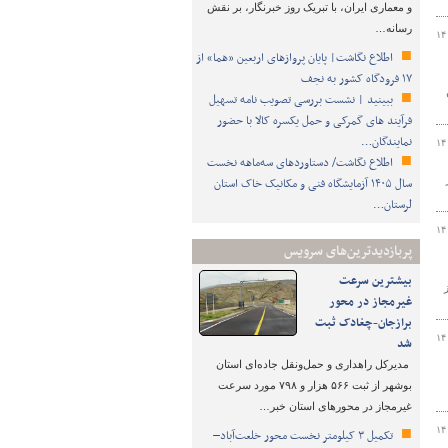
و معماری ایران، با تبریک روز خبرنگار، بر نقش
رسانه…
۱۴
اطلاع نگاشت| پایان پروازهای اربعین «هما» از
۱۷ فرودگاه کشور به نجف
ببینید | نشست بررسی تصویب نامه تسهیل
فرآیند های گمرکی و حمل یکسره کالا با حضور
نمایندگان…
۱۴
اطلاع نگاشت/ دستاوردهای سه‌ماهه نخست
سال ۱۴۰۵ آزمایشگاه فنی و مکانیک خاک استان
لرستان…
۱۴
پربازدیدترین‌های سرویس
بیشترین سرعت
ز
غیرمجاز در محور
برازجان-چغادک ثبت
۱۴
شد
مدیرکل راهداری و حمل‌ونقل جاده‌ای استان
بوشهر از ثبت ۵۶۶ هزار و ۷۹۸ مورد سرعت
غیرمجاز در محورهای استان خبر…
۱۴
تکمیل ۳ کیلومتر نخست محور خلعت‌آباد–