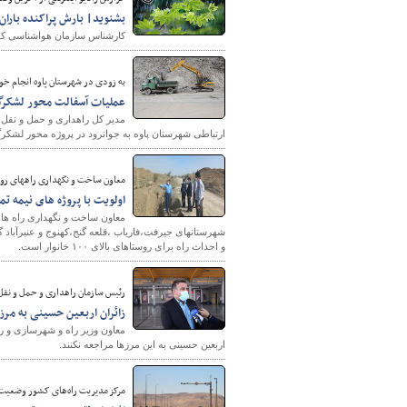
بشنوید| بارش پراکنده باران
کارشناس سازمان هواشناسی کشور
به زودی در شهرستان پاوه انجام خو
عملیات آسفالت محور لشکرگا
مدیر کل راهداری و حمل و نقل 
ارتباطی شهرستان پاوه به جوانرود در پروژه محور لشکرگ
معاون ساخت و نگهداری راههای روس
اولویت با پروژه های نیمه تمام و 
معاون ساخت و نگهداری راه های
شهرستانهای جیرفت،فاریاب ،قلعه گنج،کهنوج و عنبرآباد گ
و احداث راه برای روستاهای بالای ۱۰۰ خانوار است.
رئیس سازمان راهداری و حمل و نقل
زائران اربعین حسینی به مرز
معاون وزیر راه و شهرسازی و ر
اربعین حسینی به این مرزها مراجعه نکنند.
مرکز مدیریت راه‌های کشور وضعیت جاده‌های ۲۰ شهریو