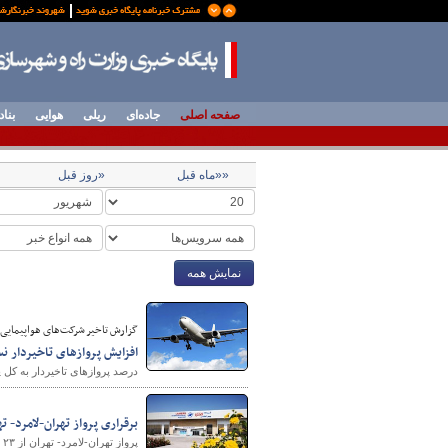
صفحه اصلی
جاده‌ای
ریلی
هوایی
بناد
««ماه قبل
«روز قبل
نمایش همه
گزارش تاخیر شرکت‌های هواپیمایی در ت
افزایش پروازهای تاخیردار ن
درصد پروازهای تاخیردار به کل 
برقراری پرواز تهران-لامرد- تهران از ۳
پرواز تهران-لامرد- تهران از ۲۳ شهريور ماه برقرار می‌شود.