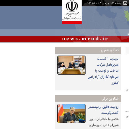
شنبه ۱۷ مرداد ۰۵ - ۱۳:۱۵
ی
صدا و تصوير
ببینید | نشست
مدیرعامل شرکت
ساخت و توسعه با
سرمایه‌گذاران آزادراهی
کشور
۱۴
عناوین برتر
روایت دقیق، زمینه‌ساز
گفت‌وگوست
۱۴
غلامرضا کاظمیان، دبیر
شورای‌عالی شهرسازی