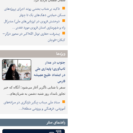
شمال سمنان بازدید کرد.
تاکید بر شتاب ‌بخشی روند اجرای پروژه‌های
مسکن حمایتی دهک‌های یک تا چهار
درخشش قزوین در ارزیابی‌های ملی/ مدیرکل
راه و شهرسازی استان قزوین مورد تقدیر…
پیشرفت حفاری تونل الله‌اکبر در محور درگز–
کبکان–قوچان
ویژه‌ها
جنوب در مدار
تاب‌آوری؛ پایداری ملی
در امتداد خلیج همیشه
فارس
سفر با شتابی ناگزیر آغاز می‌شود؛ آنگاه که خبر
تجاوز بامداد روز شنبه دشمن به شریان‌های…
ستاد ملی میناب پیگیر بازنگری در سرانه‌های
آموزشی، فرهنگی و ورزشی منطقه/…
راهنمای سفر