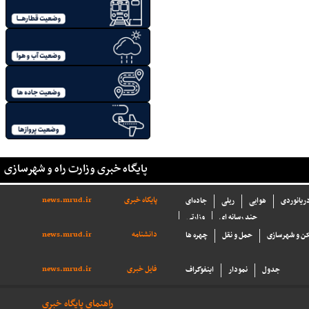
پایگاه خبری وزارت راه و شهرسازی
پایگاه خبری
news.mrud.ir
دریانوردی
هوایی
ریلی
جاده‌ای
چند رسانه ای
وزارتی
دانشنامه
news.mrud.ir
ن و شهرسازی
حمل و نقل
چهره ها
فایل خبری
news.mrud.ir
جدول
نمودار
اینفوگراف
راهنمای پایگاه خبری