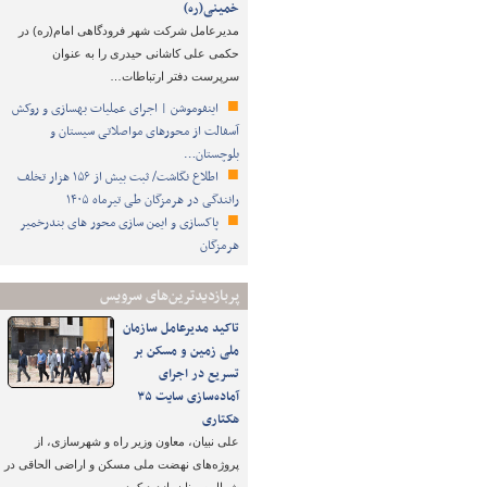
خمینی(ره)
مدیرعامل شرکت شهر فرودگاهی امام(ره) در
حکمی علی کاشانی حیدری را به عنوان
سرپرست دفتر ارتباطات…
اینفوموشن | اجرای عملیات بهسازی و روکش
آسفالت از محورهای مواصلاتی سیستان و
بلوچستان…
اطلاع نگاشت/ ثبت بیش از ۱۵۶ هزار تخلف
رانندگی در هرمزگان طی تیرماه ۱۴۰۵
پاکسازی و ایمن سازی محور های بندرخمیر
هرمزگان
پربازدیدترین‌های سرویس
تاکید مدیرعامل سازمان
ملی زمین و مسکن بر
تسریع در اجرای
آماده‌سازی سایت ۳۵
هکتاری
علی نبیان، معاون وزیر راه و شهرسازی، از
پروژه‌های نهضت ملی مسکن و اراضی الحاقی در