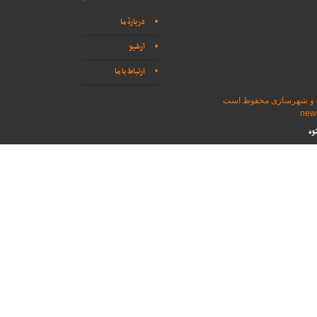
دربارهٔ ما
آرشیو
ارتباط با ما
اه و شهرسازی محفوظ است
وه