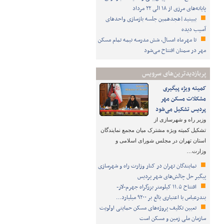
پایانه‌های مرزی از ۱۸ الی ۲۲ مرداد
ببینید|هجدهمین جلسه بازسازی واحدهای
آسیب دیده
تا مهرماه امسال، شش مدرسه نیمه تمام مسکن
مهر در سمنان افتتاح می‌شود
پربازدیدترین‌های سرویس
کمیته ویژه پیگیری
مشکلات مسکن مهر
پردیس تشکیل می‌شود
وزیر راه و شهرسازی از
تشکیل کمیته ویژه مشترک میان مجمع نمایندگان
استان تهران در مجلس شورای اسلامی و
وزارت…
نمایندگان تهران در کنار وزارت راه و شهرسازی
پیگیر حل چالش‌های شهر پردیس
افتتاح ۱۱.۵ کیلومتر بزرگراه جهرم-لار-
بندرعباس با اعتباری بالغ بر ۹۲۰۰ میلیارد…
تعیین تکلیف پروژه‌های مسکن حمایتی اولویت
سازمان ملی زمین و مسکن است