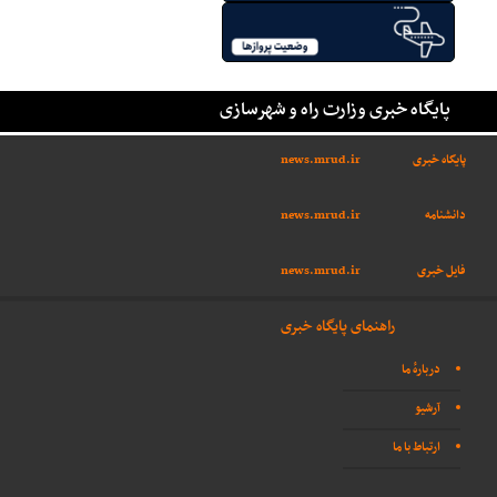
پایگاه خبری وزارت راه و شهرسازی
پایگاه خبری
news.mrud.ir
دانشنامه
news.mrud.ir
فایل خبری
news.mrud.ir
راهنمای پایگاه خبری
دربارهٔ ما
آرشیو
ارتباط با ما