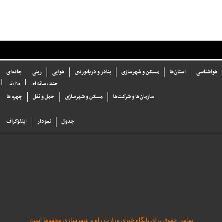
هواشناسی
استان‌ها
مسکن و شهرسازی
بنادر و دریانوردی
هوایی
ریلی
جاده‌ای
چند رسانه ای
وزارتی
سازما‌ن‌ها و شركت‌ها
مسکن و شهرسازی
حمل و نقل
چهره ها
جدول
نمودار
اینفوگراف
تمامی حقوق برای پایگاه خبری وزارت راه و شهرسازی محفوظ است