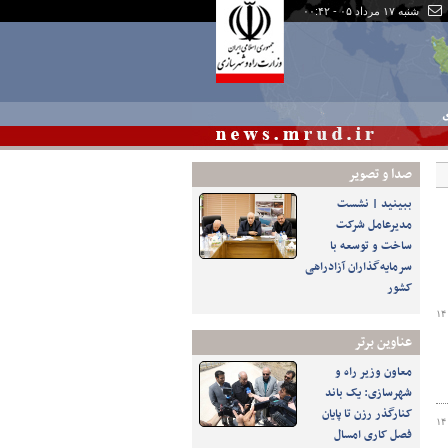
شنبه ۱۷ مرداد ۰۵ - ۰۰:۴۲
ی
صدا و تصوير
ببینید | نشست
مدیرعامل شرکت
ساخت و توسعه با
سرمایه‌گذاران آزادراهی
کشور
۱۴
عناوین برتر
معاون وزیر راه و
شهرسازی: یک باند
کنارگذر رزن تا پایان
۱۴
فصل کاری امسال