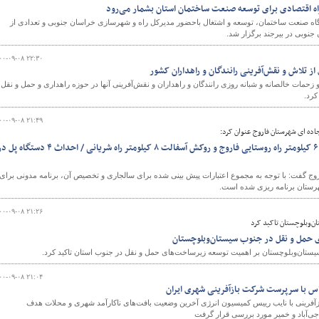
راه اقتصادی برای توسعه صنعت ساختمان استان بشمار می‌رود
گاه صنعت ساختمان، توسعه و اشتغال باحضور مدیرکل راه و شهرسازی خراسان جنوبی و تعدادی از
جنوبی در بیرجند برگزار شد.
و
۰۰-۰۹-۰۸ ۲۲:۳۰
از تلاش و نقش‌آفرینی رانندگان و راهداران کشور
 زحمات خالصانه و شبانه روزی رانندگان و راهداران و نقش‌آفرینی آنها در حوزه راهداری و حمل و نقل
کرد.
۰۰-۰۹-۰۸ ۲۱:۴۹
اده ای شهرستان فاروج عنوان کرد:
اجرای عملیات راهسازی در ۶۰ کیلومتر راه روستایی فاروج و روکش آسفالت ۸ کیلومتر راه شریانی / احداث ۴ دستگاه
وج گفت: با توجه به مجموع اعتبارات پیش بینی شده برای سالجاری و تخصیص آن، برنامه مدونی برای
ستان برنامه ریزی شده است.
۰۰-۰۹-۰۸ ۲۱:۲۶
ن‌و‌بلوچستان تاکید کرد
حمل و نقل در جنوب سیستان‌وبلوچستان
یستان‌وبلوچستان بر اهمیت توسعه زیرساخت‌های حمل و نقل در جنوب استان تاکید کرد.
۰۰-۰۹-۰۸ ۲۱:۰۴
س با سرپرست شرکت بازآفرینی شهری ایران
ینی با نایب رییس کمیسیون انرژی آخرین وضعیت بافت‌های ناکارآمد شهری و محلات هدف
ی‌آباد و خمیر مورد بررسی قرار گرفت