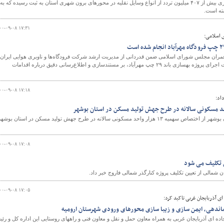
طی هشت ماه نخست سال جاری بیش از ۴۰۷ میلیون تردد از انواع وسایل نقلیه در محورهای برون شهری استان به ثبت رسیده که به
۰۰-۰۹-۰۸ ۱۷:۳۱
 اسلامی:
ران مجلس شورای اسلامی ضمن قدردانی از مدیریت ارشد شرکت فرودگاه‌ها و ناوبری هوایی ایران 
همچنین فرودگاه بین‌المللی مهرآباد برای پذیرش مسئولیت اجرای پروژه بهسازی باند ۲۹ چپ مهرآباد، بر مستندسازی و اطلاع‌رسانی دقیق درباره اقدامات
۰۰-۰۹-۰۸ ۱۷:۱۸
اد:
مدیر کل راه و شهرسازی استان بوشهر از اختصاص سهمیه ۱۳ هزار واحد مسکونی سالانه در طرح جهش تولید مسکن در استان بوشه
۰۰-۰۹-۰۸ ۱۷:۰۸
 تکلیف می شود
مالی از تعیین تکلیف پروژه کنارگذر شمالی فاروج خبر داد.
۰۰-۰۹-۰۸ ۱۷:۰۵
ی آذربایجان غربی تاکید کرد:
ندهی، ایمن سازی و زیبا سازی محورهای ورودی شهرستان ارومیه
ه ای آذربایجان غربی به همراه معاون حمل و نقل و معاون فنی و راههای روستایی این اداره کل و رئ