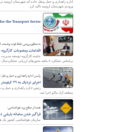
اداره راهداری و حمل ونقل جاده ای شهرستان ارومیه در 
ورودی شهرستان ارومیه تاکید کرد.
for the Transport Sector
به منظوربررسی نقاط قوت وضعف ادا
اقدامات ومصوبات کارگروه ها
جلسه کارگروه توسعه مدیریت ج
براساس عملکرد ۸ ماهه محورهای ارزیابی عملکردسال۱۴۰۰ برگزارشد.
رئیس اداره راهداری و حمل و نقل ج
اجرای نزدیک به ۲۹ کیلومتر آسفالت در جاده های ارتباطی منطقه آزاد ماکو
منطقه آزاد ماکو اجرا شد.
هشدار سطح زرد هواشناسی:
فراگیر شدن سامانه بارشی 
سازمان هواشناسی کشور یک هش