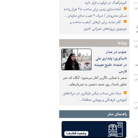
کبودرآهنگ در اولویت قرار دارد
آماده سازی زمین برای ساخت ۴۵ هزار واحد
۱۴
مسکن محرومان / صرف ۳ همت منابع سازمان…
گام جدید برای ارتقای کیفیت ساخت و
ل
بهره‌وری پروژه‌های عمرانی کشور
۳۲۱ وسیله نقلیه
ویژه‌ها
۱۴
جنوب در مدار
تاب‌آوری؛ پایداری ملی
در امتداد خلیج همیشه
ه
فارس
سفر با شتابی ناگزیر آغاز می‌شود؛ آنگاه که خبر
۱۴
تجاوز بامداد روز شنبه دشمن به شریان‌های…
ستاد ملی میناب پیگیر بازنگری در سرانه‌های
آموزشی، فرهنگی و ورزشی منطقه/…
۱۴
راهنمای سفر