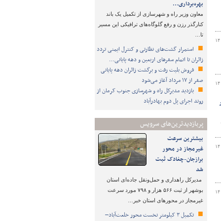
بهره‌برداری…
معاون وزیر راه و شهرسازی از تکمیل یک باند
کنارگذر رزن و رفع گلوگاه‌های ترافیکی این مسیر
تا…
۱۴
استمرار گشت‌های نظارتی و کنترل ایمنی تردد
زائران تا اتمام سفرهای اربعین و دهه پایانی…
فروش بلیت رفت و برگشت زائران دهه پایانی
صفر از ۱۷ مرداد آغاز می‌شود
۱۴
بازدید مدیرکل راه و شهرسازی جنوب کرمان از
روند اجرای پل دوم بهادرآباد
 پل در
پربازدیدترین‌های سرویس
بیشترین سرعت
۱۴
غیرمجاز در محور
برازجان-چغادک ثبت
شد
مدیرکل راهداری و حمل‌ونقل جاده‌ای استان
بوشهر از ثبت ۵۶۶ هزار و ۷۹۸ مورد سرعت
۱۴
غیرمجاز در محورهای استان خبر…
تکمیل ۳ کیلومتر نخست محور خلعت‌آباد–