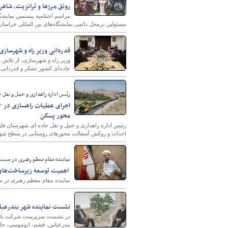
رونق مرزها و ترانزيت، شاه
مراسم اختتامیه بیستمین نمایش
مسئولين درمحل دائمی نمایشگاه‌های بین المللی خراسان 
پایگاه خبری وزارت راه 
قدردانی وزیر راه و شهرسازی 
وزیر راه و شهرسازی، از تلاش و
جاده‌ای کشور تشکر و قدردانی 
رئیس اداره راهداری و حمل و نقل ج
محور پسکن
رئیس اداره راهداری و حمل و نقل جاده ای شهرستان فار
احداث و روکش آسفالت محورهای روستایی در سطح شهر
نماینده مقام معظم رهبری در سیستا
اهمیت توسعه زیرساخت‌های 
نماینده مقام معظم رهبری در س
نشست نماینده شهر بندرعبا
در نشست سرپرست شرکت بازآفر
بندرعباس، قشم، ابوموسی، حاج