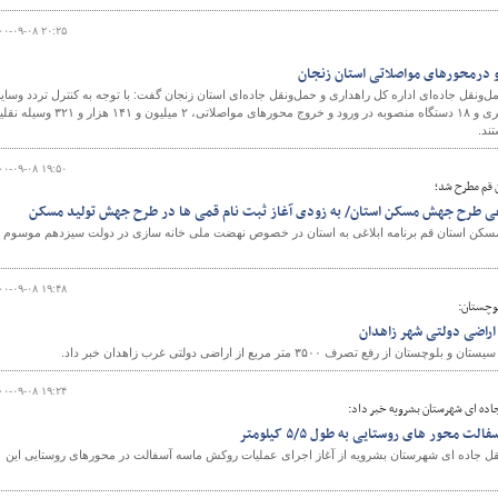
۰۰-۰۹-۰۸ ۲۰:۲۵
ل‌ونقل جاده‌ای اداره کل راهداری و حمل‌ونقل جاده‌ای استان زنجان گفت: با توجه به كنترل تردد وساي
نقليه با ۶۰ دستگاه ترددشمار برخط در محورهای بين شهری و ۱۸ دستگاه منصوبه در ورود و خروج محورهای مواصلاتی، ۲ میلیون و ۱۴۱ هزار و 
ند.
۰۰-۰۹-۰۸ ۱۹:۵۰
 قم مطرح شد؛
لاغی طرح جهش مسکن استان/ به زودی آغاز ثبت نام قمی ها در طرح جهش تولید مسکن
سکن استان قم برنامه ابلاغی به استان در خصوص نهضت ملی خانه سازی در دولت سیزدهم موسوم ب
۰۰-۰۹-۰۸ ۱۹:۴۸
لوچستان:
فع تصرف ۳۵۰۰ متر مربع از اراضی دولتی غرب زاهدان خبر داد.
۰۰-۰۹-۰۸ ۱۹:۲۴
اده ای شهرستان بشرویه خبر داد:
 محور های روستایی به طول ۵/۵ کیلومتر
قل جاده ای شهرستان بشرویه از آغاز اجرای عملیات روکش ماسه آسفالت در محورهای روستایی این