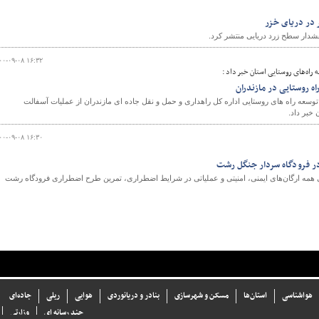
دار سطح زرد دریایی منتشر کرد.
۰۰-۰۹-۰۸ ۱۶:۳۲
راه‌های روستایی استان خبر داد :
وسعه راه های روستایی اداره کل راهداری و حمل و نقل جاده ای مازندران از عملیات آسفالت
۰۰-۰۹-۰۸ ۱۶:۳۰
در فرودگاه سردار جنگل رشت
 همه ارگان‌های ايمنی، امنيتی و عملياتی در شرايط اضطراری، تمرين طرح اضطراری فرودگاه رشت
هواشناسی
استان‌ها
مسکن و شهرسازی
بنادر و دریانوردی
هوایی
ریلی
جاده‌ای
چند رسانه ای
وزارتی