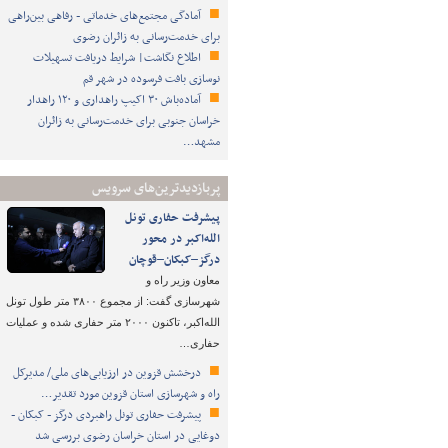
آمادگی مجتمع‌های خدماتی - رفاهی بین‌راهی
برای خدمت‌رسانی به زائران رضوی
اطلاع نگاشت| شرایط دریافت تسهیلات
نوسازی بافت فرسوده در شهر قم
آماده‌باش ۳۰ اکیپ راهداری و ۱۲۰ راهدار
خراسان جنوبی برای خدمت‌رسانی به زائران
مشهد…
پربازدیدترین‌های سرویس
پیشرفت حفاری تونل
الله‌اکبر در محور
درگز–کبکان–قوچان
معاون وزیر راه و
شهرسازی گفت: از مجموع ۳۸۰۰ متر طول تونل
الله‌اکبر، تاکنون ۲۰۰۰ متر حفاری شده و عملیات
حفاری…
درخشش قزوین در ارزیابی‌های ملی/ مدیرکل
راه و شهرسازی استان قزوین مورد تقدیر…
پیشرفت حفاری تونل راهبردی درگز - کبکان -
دوغایی در استان خراسان رضوی بررسی شد