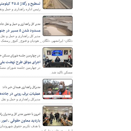
تسطیح و رگلاژ ۳۵.۵ کیلومتراز راه‌های روستایی در شهرستان بوکان
رئیس اداره راهداری و حمل ونقل جاده ای شهرستان بوکا
پایگاه خبری وزارت راه 
مدیر کل راهداری و حمل و نقل جاد
مسدود شدن ۵ مسیر در جنوب سیستان و بلوچستان بر اثر سیلاب
دلگان- ایرانشهر، دلگان _ هودیان و فنوج_ کتیچ_ رمشک 
در چهارمین جلسه شورای مسکن خرا
اجرای موفق طرح نهضت ملی مس
در چهارمین جلسه شورای مسکن 
مسکن تاکید شد.
مدیرکل راهداری همدان خبر داد:
عملیات برف روبی در جاده‌ه
مدیرکل راهداری و حمل و نقل ج
امروز با حضور مدیر کل و مدیران را
بازدید معاون حقوقی ، امور 
با هدف تکریم حقوق شهروندان ف
ارباب رجوعان دیدار کرد.