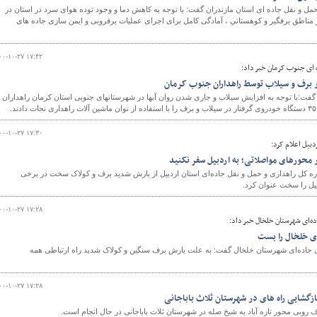
ل و نقل جاده ای استان مازندران گفت: با توجه به کاهش دما و وجود توده هوای سرد در استان در
در مناطق برفگير و كوهستاني ، آمادگی کامل برای اجرای عملیات برفروبی و ایمن سازی جاده های
۰۰-۱۰-۲۷ ۱۷:۴۲
 ای جنوب کرمان خبر داد:
فت:با توجه به افزایش سیلاب و جاری شدن روان آبها در شهرستانهای جنوبی استان کرمان راهداران د
۰۰-۱۰-۲۷ ۱۷:۳۰
دبیل اعلام کرد:
محورهای مواصلاتی؛ به اردبیل سفر نکنید
ره کل راهداری و حمل و نقل جاده‌ای استان اردبیل از بارش شدید برف و کولاک سخت در برخی
یل را سخت عنوان کرد.
۰۰-۱۰-۲۷ ۱۷:۲۸
ه‌ای شهرستان خلخال خبر داد:
ی خلخال را بست
ل جاده‌ای شهرستان خلخال گفت: به علت بارش برف سنگین و کولاک شدید راه ارتباطی همه
۰۰-۱۰-۲۷ ۱۷:۲۸
زگشایی راه های در شهرستان ثلاث باباجانی
 روبی محور تازه آباد به شیخ صله در شهرستان ثلاث باباجانی در حال انجام است.