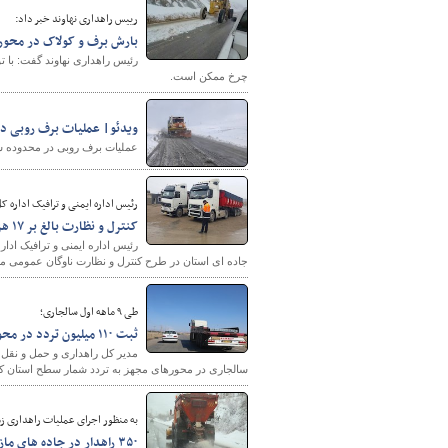
رییس راهداری نهاوند خبر داد:
بارش برف و کولاک در محور ن
رئیس راهداری نهاوند گفت: با تو
چرخ ممکن است.
ویدئو| عملیات برف روبی در
عملیات برف روبی در محدوده شه
شهرسازی
رئیس اداره ایمنی و ترافیک اداره ک
کنترل و نظارت بالغ بر ۱۷ هزار ناوگان حمل و نقل جاده‌ای آذربایجان غربی
جاده ای استان در طرح کنترل و نظارت ناوگان عمومی مور
طی ۹ ماهه اول سالجاری؛
ثبت ۱۱۰ میلیون تردد در محورهای مواصلاتی استان با بيش از ۳ درصد رشد
سالجاری در محورهای مجهز به تردد شمار سطح استان کر
به منظور اجرای عملیات راهداری ز
۳۵۰ راهدار در جاده هاي مازندران مستقرند