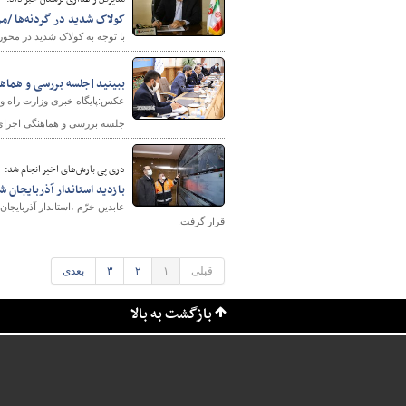
کولاک شدید در گردنه‌ها /م
با توجه به کولاک شدید در محور
ببینید|جلسه بررسی و هماهن
عکس:پایگاه خبری وزارت راه 
جلسه بررسی و هماهنگی اجرای 
دری پی بارش‌های اخیر انجام شد:
بازدید استاندار آذربایجان 
عابدین خرّم ،استاندار آذربایج
قرار گرفت.
قبلی
۱
۲
۳
بعدی
بازگشت به بالا