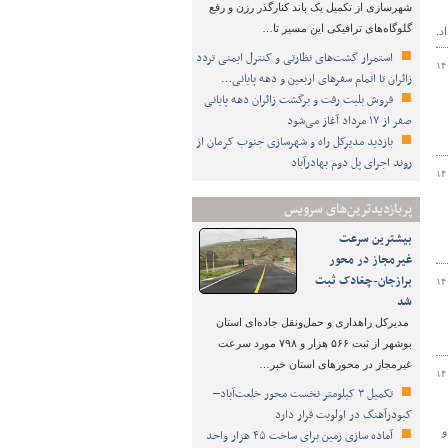
شهرسازی از تکمیل یک باند کنارگذر رزن و رفع
گلوگاه‌های ترافیکی این مسیر تا…
استمرار گشت‌های نظارتی و کنترل ایمنی تردد
۱۴
زائران تا اتمام سفرهای اربعین و دهه پایانی…
فروش بلیت رفت و برگشت زائران دهه پایانی
صفر از ۱۷ مرداد آغاز می‌شود
بازدید مدیرکل راه و شهرسازی جنوب کرمان از
روند اجرای پل دوم بهادرآباد
۱۴
پربازدیدترین‌های سرویس
بیشترین سرعت
غیرمجاز در محور
برازجان-چغادک ثبت
۱۴
شد
مدیرکل راهداری و حمل‌ونقل جاده‌ای استان
بوشهر از ثبت ۵۶۶ هزار و ۷۹۸ مورد سرعت
غیرمجاز در محورهای استان خبر…
۱۴
تکمیل ۳ کیلومتر نخست محور خلعت‌آباد–
کبودرآهنگ در اولویت قرار دارد
و
آماده سازی زمین برای ساخت ۴۵ هزار واحد