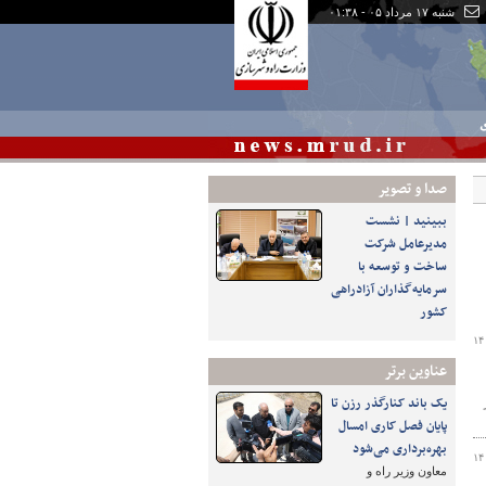
شنبه ۱۷ مرداد ۰۵ - ۰۱:۳۸
ی
صدا و تصوير
ببینید | نشست
مدیرعامل شرکت
ساخت و توسعه با
سرمایه‌گذاران آزادراهی
کشور
۱۴
عناوین برتر
یک باند کنارگذر رزن تا
زیر
پایان فصل کاری امسال
بهره‌برداری می‌شود
۱۴
معاون وزیر راه و