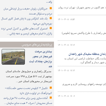
راه…
 هم اکنون در محور شهریار- تهران تردد روان
خبرنگاران، راویان حقیقت و پل ارتباطی میان
مردم و مسئولان هستند
یک باند کنارگذر رزن تا پایان فصل کاری امسال
۱۴۰۱-۰۳-۰۸ ۰۸:۵۲
بهره‌برداری می‌شود
استمرار گشت‌های نظارتی و کنترل ایمنی تردد
زائران تا اتمام سفرهای اربعین و دهه پایانی…
بخش راهداری با طرح واکنش سریع (طوس)
پربازدیدترین‌های سرویس
۱۴۰۱-۰۳-۰۸ ۰۷:۱۶
بیشترین سرعت
وندان منطقه سفیدک شهر زاهدان
غیرمجاز در محور
انده یگان حفاظت اراضی این استان به
برازجان-چغادک ثبت
هر دیدار و گفتگو کرد.
شد
۱۴۰۱-۰۳-۰۸ ۰۷:۱۲
مدیرکل راهداری و حمل‌ونقل جاده‌ای استان
بوشهر از ثبت ۵۶۶ هزار و ۷۹۸ مورد سرعت
غیرمجاز در محورهای استان خبر…
توسعه راههای روستایی لازم و ضروری
تکمیل ۳ کیلومتر نخست محور خلعت‌آباد–
کبودرآهنگ در اولویت قرار دارد
۱۴۰۱-۰۳-۰۸ ۰۷:۰۶
آماده سازی زمین برای ساخت ۴۵ هزار واحد
مسکن محرومان / صرف ۳ همت منابع سازمان…