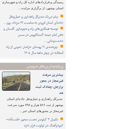
رسیدگی و قراردادهای اداره کل راه و شهرسازی
استان بوشهر، از برگزاری مزایده…
پیام تبریک مدیرکل راهداری و حمل‌ونقل
جاده‌ای استان قزوین به مناسبت ۱۷ مرداد، روز…
توسعه همکاری‌های راه و شهرسازی گلستان و
دفتر امام جمعه گنبدکاووس در مسیر
خدمت‌رسانی…
بهره‌مندی ۱۱ روستای خراسان جنوبی از راه
آسفالته در چهار ماهه سال ۱۴۰۵
پربازدیدترین‌های سرویس
بیشترین سرعت
غیرمجاز در محور
برازجان-چغادک ثبت
شد
مدیرکل راهداری و حمل‌ونقل جاده‌ای استان
بوشهر از ثبت ۵۶۶ هزار و ۷۹۸ مورد سرعت
غیرمجاز در محورهای استان خبر…
تکمیل ۳ کیلومتر نخست محور خلعت‌آباد–
کبودرآهنگ در اولویت قرار دارد