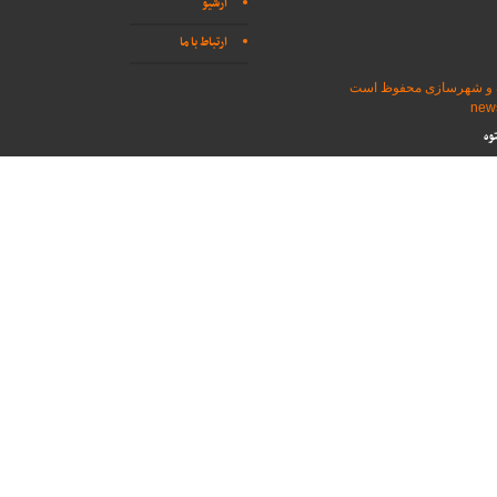
آرشیو
ارتباط با ما
اه و شهرسازی محفوظ است
وه