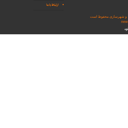
ارتباط با ما
اه و شهرسازی محفوظ است
وه