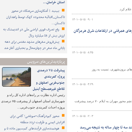
استان خراسان…
لام کرد.
ببینید | آشکارسازی سرعتکاه در محور
تاکستان_اقبالیه محدوده کهک توسط راهداران
۱۴۰۱-۰۵-۱۵ ۰۹:۰۱
تاکستان…
رفع تصرف فوری اراضی ملی در اندیمشک به
برهای همرفتی در ارتفاعات شرق هرمزگان
ارزش بیش از 15 میلیارد ریال
پیش‌فروش سفرهای مشهد مقدس برای دهه
پایانی ماه صفر در چهارمحال و بختیاری آغاز شد
۱۴۰۱-۰۵-۱۵ ۰۸:۴۵
پربازدیدترین‌های سرویس
تی از ۲۴۵۳ ترددشمار فعال در محورهای برون‌شهری، نسبت به روز
پیشرفت ۷۵ درصدی
پروژه کمربندی
جنوب‌غربی اصفهان و
۱۴۰۱-۰۵-۱۵ ۰۴:۲۹
تقاطع غیرهمسطح آبنیل
رئیس اداره نظارت بر راه‌های اداره کل راه و
مدیرکل راهداری و حمل ونقل جاده ای ایلام گفت: عملیات بهسازی و تعریض محدوده کنجانچم محور مهران به ایلام ۷۰ درصد پیشرفت
شهرسازی استان اصفهان از پیشرفت ۷۵ درصدی
پروژه احداث کمربندی جنوب‌غربی…
محور کبودرآهنگ–سوباشی؛ گامی برای
۱۴۰۱-۰۵-۱۵ ۰۲:۰۳
افزایش ایمنی و ظرفیت تردد منطقه
هوشمندسازی فرآیندهای کمیسیون ماده ۵ و