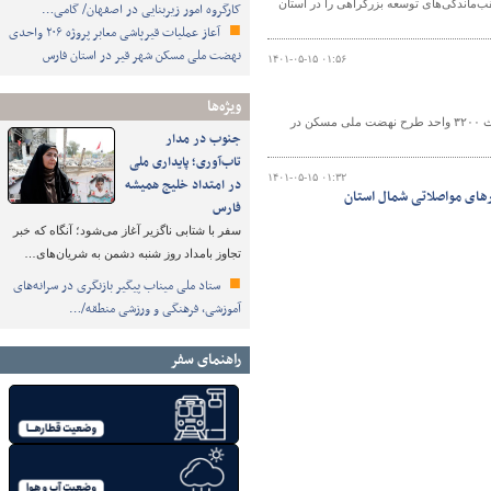
 استان اردبیل گفت : با برنامه‌ریزی انجام شده در مدت ۲ سال عقب‌ماندگی‌های توسعه بزرگراهی را در استان
کارگروه امور زیربنایی در اصفهان/ گامی…
آعاز عملیات قیرپاشی معابر پروژه ۲۰۶ واحدی
نهضت ملی مسکن شهر قیر در استان فارس
۱۴۰۱-۰۵-۱۵ ۰۱:۵۶
ویژه‌ها
مدیر کل راه و شهرسازی شرق استان سمنان(شاهرود) از تامین زمین مورد نیاز برای احداث ۳۲۰۰ واحد طرح نهضت ملی مسکن در
جنوب در مدار
تاب‌آوری؛ پایداری ملی
۱۴۰۱-۰۵-۱۵ ۰۱:۳۲
در امتداد خلیج همیشه
رهای مواصلاتی شمال استان
فارس
سفر با شتابی ناگزیر آغاز می‌شود؛ آنگاه که خبر
تجاوز بامداد روز شنبه دشمن به شریان‌های…
ستاد ملی میناب پیگیر بازنگری در سرانه‌های
آموزشی، فرهنگی و ورزشی منطقه/…
راهنمای سفر