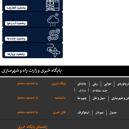
پایگاه خبری وزارت راه و شهرسازی
پایگاه خبری
news.mrud.ir
دریانوردی
هوایی
ریلی
جاده‌ای
چند رسانه ای
وزارتی
دانشنامه
news.mrud.ir
ن و شهرسازی
حمل و نقل
چهره ها
فایل خبری
news.mrud.ir
جدول
نمودار
اینفوگراف
راهنمای پایگاه خبری