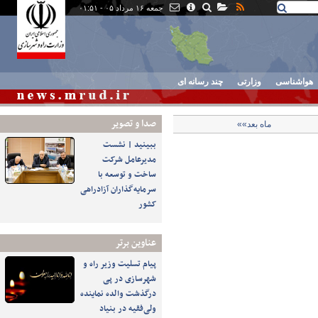
جمعه ۱۶ مرداد ۰۵ - ۰۱:۵۱
هواشناسی
وزارتی
چند رسانه ای
صدا و تصوير
ماه بعد»»
ببینید | نشست
مدیرعامل شرکت
ساخت و توسعه با
سرمایه‌گذاران آزادراهی
کشور
عناوین برتر
پیام تسلیت وزیر راه و
شهرسازی در پی
درگذشت والده نماینده
ولی‌فقیه در بنیاد