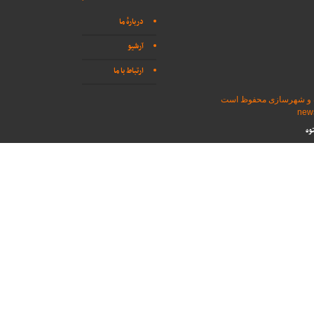
دربارهٔ ما
آرشیو
ارتباط با ما
اه و شهرسازی محفوظ است
وه