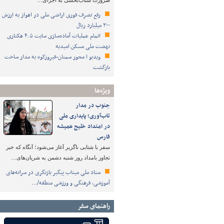
ضرورت شتاب‌بخشی به اجرای…
رفع تصرف فوری اراضی ملی در اهواز به ارزش
۳۰۰ میلیارد ریال
اتمام عملیات آماده‌سازی سایت ۴.۵ هکتاری
نهضت ملی مسکن امیدیه
ویدیو ا محور سمنان-فیروزکوه به مدار ساخت
بازگشت
ویژه‌ها
جنوب در مدار
تاب‌آوری؛ پایداری ملی
در امتداد خلیج همیشه
فارس
سفر با شتابی ناگزیر آغاز می‌شود؛ آنگاه که خبر
تجاوز بامداد روز شنبه دشمن به شریان‌های…
ستاد ملی میناب پیگیر بازنگری در سرانه‌های
آموزشی، فرهنگی و ورزشی منطقه/…
راهنمای سفر