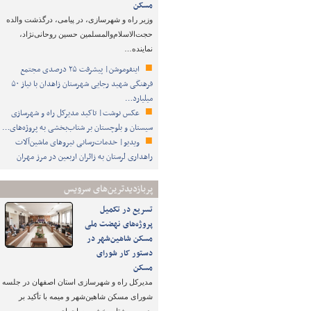
مسکن
وزیر راه و شهرسازی، در پیامی، درگذشت والده
حجت‌الاسلام‌والمسلمین حسین روحانی‌نژاد،
نماینده…
اینفوموشن| پیشرفت ۲۵ درصدی مجتمع
فرهنگی شهید رجایی شهرستان زاهدان با نیاز ۵۰
میلیارد…
عکس نوشت| تاکید مدیرکل راه و شهرسازی
سیستان و بلوچستان بر شتاب‌بخشی به پروژه‌های…
ویدیو| خدمات‌رسانی نیروهای ماشین‌آلات
راهداری لرستان به زائران اربعین در مرز مهران
پربازدیدترین‌های سرویس
تسریع در تکمیل
پروژه‌های نهضت ملی
مسکن شاهین‌شهر در
دستور کار شورای
مسکن
مدیرکل راه و شهرسازی استان اصفهان در جلسه
شورای مسکن شاهین‌شهر و میمه با تأکید بر