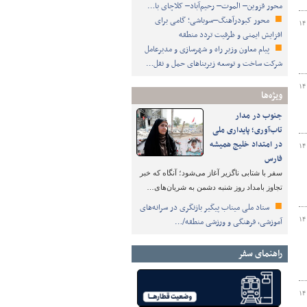
محور قزوین– الموت– رحیم‌آباد– کلاچای با…
محور کبودرآهنگ–سوباشی؛ گامی برای
۱۴
افزایش ایمنی و ظرفیت تردد منطقه
پیام معاون وزیر راه و شهرسازی و مدیرعامل
شرکت ساخت و توسعه زیربناهای حمل و نقل…
۱۴
ویژه‌ها
جنوب در مدار
تاب‌آوری؛ پایداری ملی
در امتداد خلیج همیشه
۱۴
فارس
سفر با شتابی ناگزیر آغاز می‌شود؛ آنگاه که خبر
تجاوز بامداد روز شنبه دشمن به شریان‌های…
ستاد ملی میناب پیگیر بازنگری در سرانه‌های
۱۴
آموزشی، فرهنگی و ورزشی منطقه/…
راهنمای سفر
۱۴