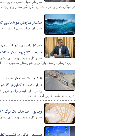
سازمان هواشناسی کشور با صدور
در ناوگان حمل و نقل، احتمال آبگرفتگی معابر و جاری ش
هشدار سازمان هواشناسی کشو
سازمان هواشناسی کشور با صدور
مدیر کل راه و شهرسازی استان همدا
تصویب ۵۲ پرونده در ستاد بازآفرینی شهرستان ملایر
میلیارد تومان در ستاد بازآفرینی شهرستان مصوب شده 
تا ۱۰ روز دیگر انجام خواهد شد؛
پایان نصب ۲ کیلومتر گاردریل در محور نورین به شریف آباد(زنجان)
شریف آباد طی ۱۰ روز آینده خبر داد.
ویدیو| اخذ سند تک برگ ۷۳ هکتار از اراضی ملی دماوند
مدیر کل راه و شهرسازی استان تهران از ا
ببینید | برگزاری نشست ت