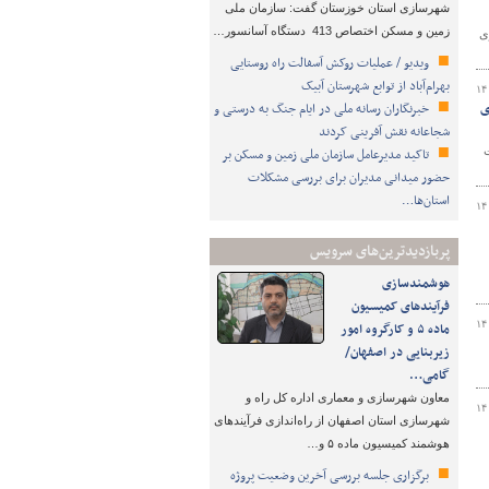
شهرسازی استان خوزستان گفت: سازمان ملی
زمین و مسکن اختصاص 413 دستگاه آسانسور…
ی
ویدیو / عملیات روکش آسفالت راه روستایی
بهرام‌آباد از توابع شهرستان آبیک
۱۴
یلگری
خبرنگاران رسانه ملی در ایام جنگ به درستی و
شجاعانه نقش آفرینی کردند
ارت
تاکید مدیرعامل سازمان ملی زمین و مسکن بر
حضور میدانی مدیران برای بررسی مشکلات
استان‌ها…
۱۴
پربازدیدترین‌های سرویس
هوشمندسازی
فرآیندهای کمیسیون
۱۴
ماده ۵ و کارگروه امور
زیربنایی در اصفهان/
گامی…
معاون شهرسازی و معماری اداره کل راه و
۱۴
شهرسازی استان اصفهان از راه‌اندازی فرآیندهای
هوشمند کمیسیون ماده ۵ و…
برگزاری جلسه بررسی آخرین وضعیت پروژه