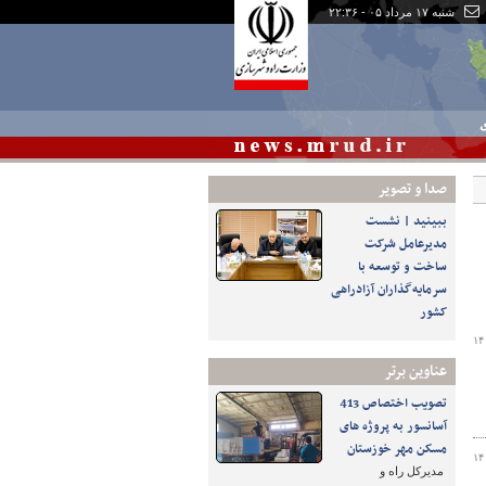
شنبه ۱۷ مرداد ۰۵ - ۲۲:۳۶
ی
صدا و تصوير
ببینید | نشست
مدیرعامل شرکت
ساخت و توسعه با
سرمایه‌گذاران آزادراهی
کشور
۱۴
عناوین برتر
تصویب اختصاص 413
آسانسور به پروژه های
مسکن مهر خوزستان
۱۴
مدیرکل راه و