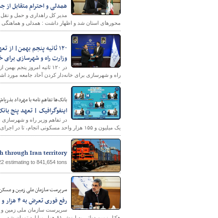
همدلی و احترام متقابل از ج
مدیر کل راهداری و حمل و نقل ج
محورهای استان شد و اظهار داشت : همدلی و هماهنگی و ا
پایگاه خبری وزارت راه 
وزارت راه و شهرسازی برای خا
راه و شهرسازی برای خانه‌دار کردن آحاد جامعه مورد اش
بانک‌ها تفاهم نامه‌ با مهرداد بذرپا
اینفوگرافیک | تعهد پنج بانک دولتی برای ت
یک میلیون و ۱۵۵ هزار واحد مسکونی انجام، تا در اجرای این طرح تسریع شود.
 through Iran territory
2 estimating to 841,654 tons.
سرپرست سازمان ملی زمین و مسکن 
رفع فوری تعرض به ۴ هزار و ۲۰۰ هکتار زمین دولتی از ابتدای سال
هکتار زمین دولتی به ارزش ۶۱ هزار میلیارد تومان شد.