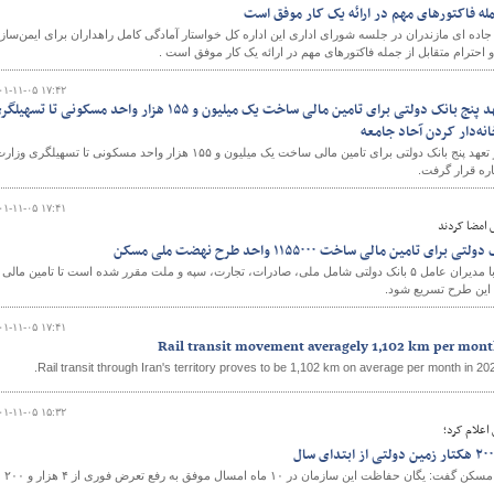
مله فاکتورهای مهم در ارائه یک کار موفق است
اده ای مازندران در جلسه شورای اداری این اداره کل خواستار آمادگی کامل راهداران برای ایمن‌ساز
حترام متقابل از جمله فاکتورهای مهم در ارائه یک کار موفق است .
و
۰۱-۱۱-۰۵ ۱۷:۴۲
۱۲۰ ثانیه پنجم بهمن| از تعهد پنج بانک دولتی برای تامین مالی ساخت یک میلیون و ۱۵۵ هزار واحد مسکونی تا تسه
نه‌دار کردن آحاد جامعه
در ۱۲۰ ثانیه امروز پنجم بهمن از تعهد پنج بانک دولتی برای تامین مالی ساخت یک میلیون و ۱۵۵ هزار واحد مسکونی تا تسهیلگری وز
اره قرار گرفت.
۰۱-۱۱-۰۵ ۱۷:۴۱
ش امضا کردند
امین مالی ساخت ۱۱۵۵۰۰۰ واحد طرح نهضت ملی مسکن
در تفاهم وزیر راه و شهرسازی با مدیران عامل ۵ بانک دولتی شامل ملی، صادرات، تجارت، سپه و ملت مقرر شده است تا تامین مالی
۰۱-۱۱-۰۵ ۱۷:۴۱
Rail transit movement averagely 1,102 km per month
Rail transit through Iran's territory proves to be 1,102 km on average per month in 202
۰۱-۱۱-۰۵ ۱۵:۳۲
اعلام کرد؛
سرپرست سازمان ملی زمین و مسکن گفت: یگان حفاظت این سازمان در ۱۰ ماه امسال موفق به رفع تعرض فوری از ۴‌ هزار و ۲۰۰