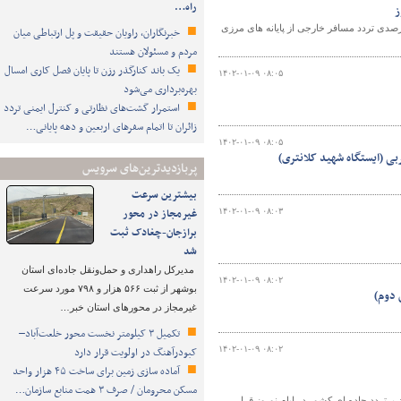
راه…
حمل و نقل اداره کل راهداری و حمل و نقل جاده ای آذربایجان غربی از رشد ۱۰۰ درصدی تردد مسافر خارجی از پایانه های مرزی
خبرنگاران، راویان حقیقت و پل ارتباطی میان
مردم و مسئولان هستند
یک باند کنارگذر رزن تا پایان فصل کاری امسال
۱۴۰۲-۰۱-۰۹ ۰۸:۰۵
بهره‌برداری می‌شود
استمرار گشت‌های نظارتی و کنترل ایمنی تردد
زائران تا اتمام سفرهای اربعین و دهه پایانی…
۱۴۰۲-۰۱-۰۹ ۰۸:۰۵
ی (ایستگاه شهید کلانتری)
پربازدیدترین‌های سرویس
بیشترین سرعت
غیرمجاز در محور
۱۴۰۲-۰۱-۰۹ ۰۸:۰۳
برازجان-چغادک ثبت
شد
مدیرکل راهداری و حمل‌ونقل جاده‌ای استان
۱۴۰۲-۰۱-۰۹ ۰۸:۰۲
بوشهر از ثبت ۵۶۶ هزار و ۷۹۸ مورد سرعت
 دوم)
غیرمجاز در محورهای استان خبر…
تکمیل ۳ کیلومتر نخست محور خلعت‌آباد–
۱۴۰۲-۰۱-۰۹ ۰۸:۰۲
کبودرآهنگ در اولویت قرار دارد
آماده سازی زمین برای ساخت ۴۵ هزار واحد
مسکن محرومان / صرف ۳ همت منابع سازمان…
و حمل و نقل جاده ای استان عنوان کرد: آذربایجان غربی در بین ۱۰ استان پرتردد جاده ای کشور در ایام نوروز قرار