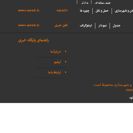
چند رسانه ای
وزارتی
دانشنامه
news.mrud.ir
ن و شهرسازی
حمل و نقل
چهره ها
فایل خبری
news.mrud.ir
جدول
نمودار
اینفوگراف
راهنمای پایگاه خبری
دربارهٔ ما
آرشیو
ارتباط با ما
اه و شهرسازی محفوظ است
وه