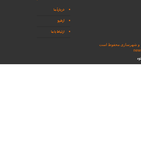
دربارهٔ ما
آرشیو
ارتباط با ما
اه و شهرسازی محفوظ است
وه