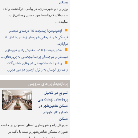
مسکن
وزیر راه و شهرسازی، در پیامی، درگذشت والده
حجت‌الاسلام‌والمسلمین حسین روحانی‌نژاد،
نماینده…
اینفوموشن| پیشرفت ۲۵ درصدی مجتمع
فرهنگی شهید رجایی شهرستان زاهدان با نیاز ۵۰
میلیارد…
عکس نوشت| تاکید مدیرکل راه و شهرسازی
سیستان و بلوچستان بر شتاب‌بخشی به پروژه‌های…
ویدیو| خدمات‌رسانی نیروهای ماشین‌آلات
راهداری لرستان به زائران اربعین در مرز مهران
پربازدیدترین‌های سرویس
تسریع در تکمیل
پروژه‌های نهضت ملی
مسکن شاهین‌شهر در
دستور کار شورای
مسکن
مدیرکل راه و شهرسازی استان اصفهان در جلسه
شورای مسکن شاهین‌شهر و میمه با تأکید بر