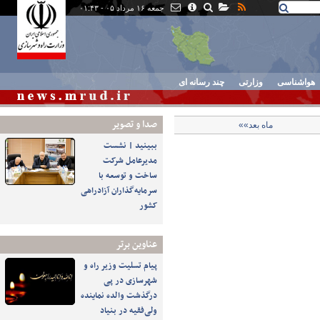
جمعه ۱۶ مرداد ۰۵ - ۰۱:۴۳
هواشناسی
وزارتی
چند رسانه ای
صدا و تصوير
ماه بعد»»
ببینید | نشست
مدیرعامل شرکت
ساخت و توسعه با
سرمایه‌گذاران آزادراهی
کشور
عناوین برتر
پیام تسلیت وزیر راه و
شهرسازی در پی
درگذشت والده نماینده
ولی‌فقیه در بنیاد