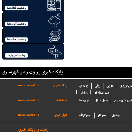
پایگاه خبری وزارت راه و شهرسازی
پایگاه خبری
news.mrud.ir
دریانوردی
هوایی
ریلی
جاده‌ای
چند رسانه ای
وزارتی
دانشنامه
news.mrud.ir
ن و شهرسازی
حمل و نقل
چهره ها
فایل خبری
news.mrud.ir
جدول
نمودار
اینفوگراف
راهنمای پایگاه خبری