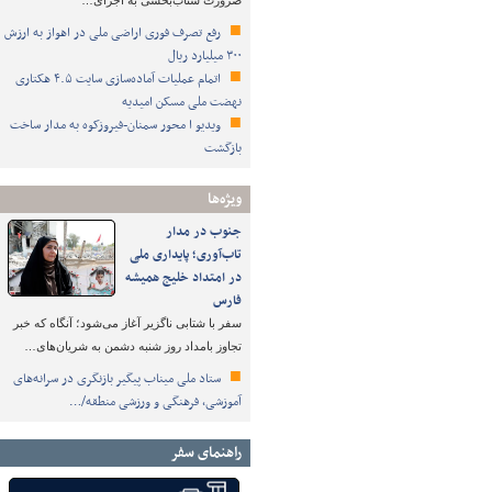
ضرورت شتاب‌بخشی به اجرای…
رفع تصرف فوری اراضی ملی در اهواز به ارزش
۳۰۰ میلیارد ریال
اتمام عملیات آماده‌سازی سایت ۴.۵ هکتاری
نهضت ملی مسکن امیدیه
ویدیو ا محور سمنان-فیروزکوه به مدار ساخت
بازگشت
ویژه‌ها
جنوب در مدار
تاب‌آوری؛ پایداری ملی
در امتداد خلیج همیشه
فارس
سفر با شتابی ناگزیر آغاز می‌شود؛ آنگاه که خبر
تجاوز بامداد روز شنبه دشمن به شریان‌های…
ستاد ملی میناب پیگیر بازنگری در سرانه‌های
آموزشی، فرهنگی و ورزشی منطقه/…
راهنمای سفر