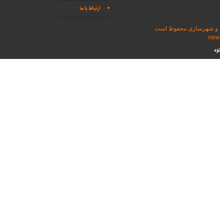
ارتباط با ما
اه و شهرسازی محفوظ است
وه