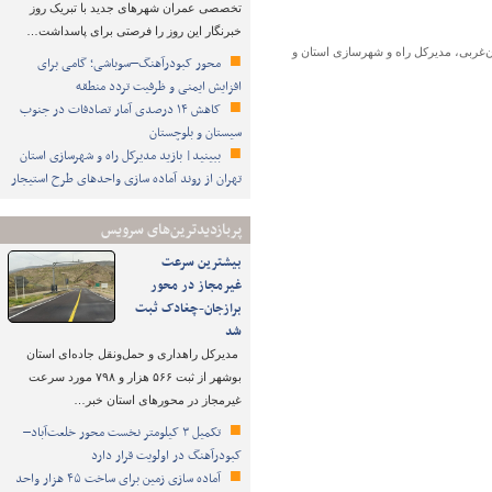
تخصصی عمران شهرهای جدید با تبریک روز
خبرنگار این روز را فرصتی برای پاسداشت…
جان‌غربی، مدیرکل راه و شهرسازی استان و
محور کبودرآهنگ–سوباشی؛ گامی برای
افزایش ایمنی و ظرفیت تردد منطقه
کاهش ۱۴ درصدی آمار تصادفات در جنوب
سیستان و بلوچستان
ببینید| بازید مدیرکل راه و شهرسازی استان
تهران از روند آماده سازی واحدهای طرح استیجار
پربازدیدترین‌های سرویس
بیشترین سرعت
غیرمجاز در محور
برازجان-چغادک ثبت
شد
مدیرکل راهداری و حمل‌ونقل جاده‌ای استان
بوشهر از ثبت ۵۶۶ هزار و ۷۹۸ مورد سرعت
غیرمجاز در محورهای استان خبر…
تکمیل ۳ کیلومتر نخست محور خلعت‌آباد–
کبودرآهنگ در اولویت قرار دارد
آماده سازی زمین برای ساخت ۴۵ هزار واحد