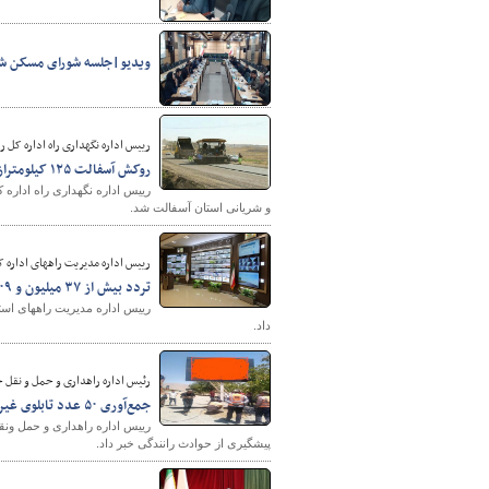
ویدیو|جلسه شورای مسکن شهر
رییس اداره نگهداری راه اداره کل ر
روکش آسفالت ۱۲۵ کیلومتراز راه‌های آذربایجان شرقی در چهارماهه اول سال جاری
و شریانی استان آسفالت شد.
رییس اداره مدیریت راههای اداره 
تردد بیش از ۳۷ میلیون و ۶۰۹ هزار وسیله نقلیه در راههای استان خراسان رضوی در تیرماه ۱۴۰۲
داد.
رئیس اداره راهداری و حمل و نقل ج
جمع‌آوری ۵۰ عدد تابلوی غیرمجاز در محور باغرود - نیشابور
پیشگیری از حوادث رانندگی خبر داد.