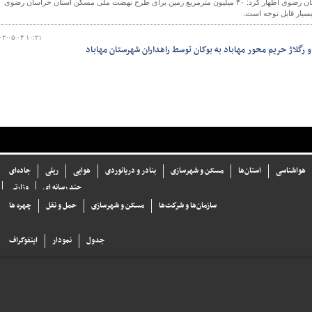
مدیر کل راه و شهرسازی خراسان رضوی اظهار کرد: ۴۰ میلیون مترمربع زمین برای طرح نهضت ملی مسکن استان خراسان رضوی
سیار قابل توجه است.
۰۲-۰۵-۰۴ ۱۰:۲۱
 رگلاژ حریم محور مهاباد به بوکان توسط راهداران شهرستان مهاباد
هواشناسی
استان‌ها
مسکن و شهرسازی
بنادر و دریانوردی
هوایی
ریلی
جاده‌ای
چند رسانه ای
وزارتی
سازما‌ن‌ها و شركت‌ها
مسکن و شهرسازی
حمل و نقل
چهره ها
جدول
نمودار
اینفوگراف