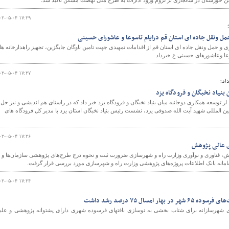
خوزستان در سالجاری بر لزوم ورود ادارات به طرح ملی نهضت مسکن تاکید شد.
۰۲-۰۵-۰۴ ۱۷:۲۹
مل ونقل جاده ای استان قم درایام تاسوعا و عاشورای حسینی
و
ی و حمل ونقل جاده ای استان قم از اقدامات تمهیدی جهت تامین ناوگان جایگزین، تجهیز راهدارخانه ها
وعا وعاشورهای حسینی ع خبرداد
۰۲-۰۵-۰۴ ۱۷:۲۷
داد؛
بنیاد نخبگان و فرودگاه یزد
ز توسعه همکاری دوجانبه میان بنیاد نخبگان و فرودگاه یزد خبر داد که در راستای هم اندیشی و نیز حل
 المللی شهید آیت الله صدوقی یزد، نشست رئیس بنیاد نخبگان استان یزد با مدیر کل فرودگاه های
۰۲-۰۵-۰۴ ۱۷:۲۶
 عالی پژوهش
فناوری و نوآوری وزارت راه و شهرسازی ضرورت ثبت و نحوه درج طرح‌های پژوهشی سازمان‌ها و
سامانه بانک اطلاعات پروژه‌های پژوهشی وزارت راه و شهرسازی مورد بررسی قرار گرفت.
۰۲-۰۵-۰۴ ۱۷:۲۴
ر امسال ۷۵ درصد رشد داشت
 بسته تشویقی ۱۹ بندی شهرسازانه برای شتاب بخشی به نوسازی بافتهای فرسوده شهری دارای پشتوانه پژوهشی و عل