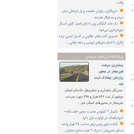
راه…
خبرنگاران، راویان حقیقت و پل ارتباطی میان
۱۴
مردم و مسئولان هستند
یک باند کنارگذر رزن تا پایان فصل کاری امسال
،
بهره‌برداری می‌شود
استمرار گشت‌های نظارتی و کنترل ایمنی تردد
زائران تا اتمام سفرهای اربعین و دهه پایانی…
۱۴
پربازدیدترین‌های سرویس
بیشترین سرعت
غیرمجاز در محور
برازجان-چغادک ثبت
۱۴
شد
مدیرکل راهداری و حمل‌ونقل جاده‌ای استان
بوشهر از ثبت ۵۶۶ هزار و ۷۹۸ مورد سرعت
غیرمجاز در محورهای استان خبر…
۱۴
تکمیل ۳ کیلومتر نخست محور خلعت‌آباد–
کبودرآهنگ در اولویت قرار دارد
می
آماده سازی زمین برای ساخت ۴۵ هزار واحد
مسکن محرومان / صرف ۳ همت منابع سازمان…