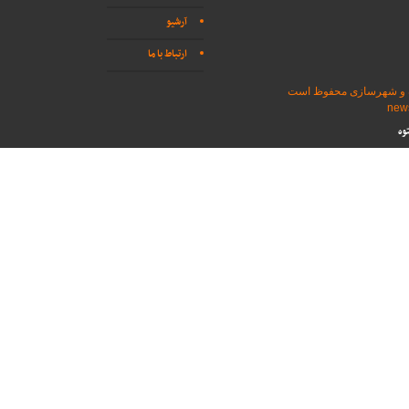
آرشیو
ارتباط با ما
اه و شهرسازی محفوظ است
وه