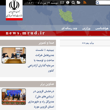
دوشنبه ۱۹ مرداد ۰۵ - ۰۸:۲۱
هواشناسی
وزارتی
چند رسانه ای
صدا و تصوير
ماه بعد»»
ببینید | نشست
مدیرعامل شرکت
ساخت و توسعه با
سرمایه‌گذاران آزادراهی
کشور
عناوین برتر
درخشش قزوین در
ارزیابی‌های ملی/
مدیرکل راه و شهرسازی
استان قزوین مورد