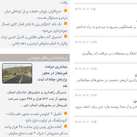
راه…
۱۴۰۲-۰۶-۰۴ ۰۶:۵۰
خبرنگاران، راویان حقیقت و پل ارتباطی میان
مردم و مسئولان هستند
یک باند کنارگذر رزن تا پایان فصل کاری امسال
ر پاسخگویی سریع به مردم و به راه انداختن
بهره‌برداری می‌شود
استمرار گشت‌های نظارتی و کنترل ایمنی تردد
۱۴۰۲-۰۶-۰۴ ۰۶:۴۹
زائران تا اتمام سفرهای اربعین و دهه پایانی…
املاک و مستغلات بر دریافت کد رهگیری
پربازدیدترین‌های سرویس
بیشترین سرعت
۱۴۰۲-۰۶-۰۴ ۰۶:۴۸
غیرمجاز در محور
ن
برازجان-چغادک ثبت
زائرین اربعین حسینی در محورهای مواصلاتی
شد
مدیرکل راهداری و حمل‌ونقل جاده‌ای استان
۱۴۰۲-۰۶-۰۴ ۰۶:۴۶
بوشهر از ثبت ۵۶۶ هزار و ۷۹۸ مورد سرعت
زر
غیرمجاز در محورهای استان خبر…
ر ریلی شرق دریای خزر و از مبدا روسیه وارد مرز ریلی اینچه برون
تکمیل ۳ کیلومتر نخست محور خلعت‌آباد–
کبودرآهنگ در اولویت قرار دارد
۱۴۰۲-۰۶-۰۴ ۰۶:۳۴
آماده سازی زمین برای ساخت ۴۵ هزار واحد
مسکن محرومان / صرف ۳ همت منابع سازمان…