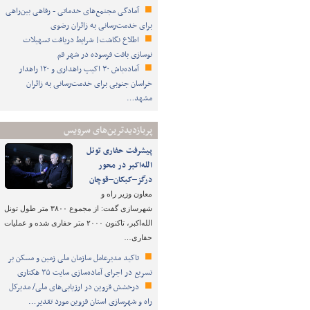
آمادگی مجتمع‌های خدماتی - رفاهی بین‌راهی
برای خدمت‌رسانی به زائران رضوی
اطلاع نگاشت| شرایط دریافت تسهیلات
نوسازی بافت فرسوده در شهر قم
آماده‌باش ۳۰ اکیپ راهداری و ۱۲۰ راهدار
خراسان جنوبی برای خدمت‌رسانی به زائران
مشهد…
پربازدیدترین‌های سرویس
پیشرفت حفاری تونل
الله‌اکبر در محور
درگز–کبکان–قوچان
معاون وزیر راه و
شهرسازی گفت: از مجموع ۳۸۰۰ متر طول تونل
الله‌اکبر، تاکنون ۲۰۰۰ متر حفاری شده و عملیات
حفاری…
تاکید مدیرعامل سازمان ملی زمین و مسکن بر
تسریع در اجرای آماده‌سازی سایت ۳۵ هکتاری
درخشش قزوین در ارزیابی‌های ملی/ مدیرکل
راه و شهرسازی استان قزوین مورد تقدیر…