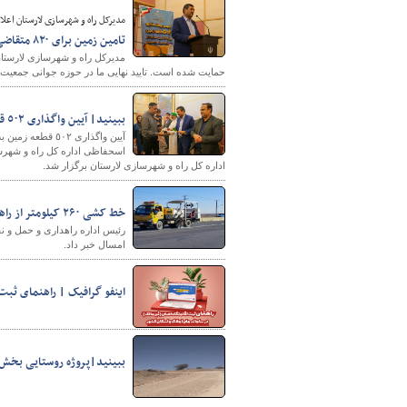
مدیرکل راه و شهرسازی لارستان اعلا
تامین زمین برای ۸۲۰ متقاضی طرح جوانی جمعیت در لارستان
حمایت شده است. تایید نهایی ما در حوزه جوانی جمعیت حدود ۸۴۰ نفر تا امروز بوده است که خوشبختانه زمین برای ۸۲۰ نفر از آن‌ها تاکنون 
ببینید| آیین واگذاری ٥٠٢ قطعه زمین در پویش پیامبر رحمت(ص) به مشمولان قانون جوانی جمعیت در لارستان
آیین واگذاری ٢
اسحفاظی اداره کل راه و شهرس
اداره کل راه و شهرسازی لارستان برگزار شد.
خط کشی ۲۶۰ کیلومتر از راههای شهرستان دهگلان
امسال خبر داد.
اینفو گرافیک | راهنمای ثبت
ببینید|پروژه روستایی بخش