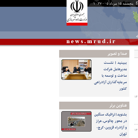
پنجشنبه ۱۵ مرداد ۰۵ - ۱۰:۳۷
ی
صدا و تصوير
ببینید | نشست
مدیرعامل شرکت
ساخت و توسعه با
سرمایه‌گذاران آزادراهی
کشور
۱۴
عناوین برتر
بشنوید|ترافیک سنگین
در محور چالوس، هراز
و آزادراه قزوین-کرج-
۱۴
تهران