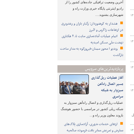
آخرین وضعیت ترافیکی جاده‌های کشور را از
رادیو اینترنتی پایگاه خبری وزارت راه و
شهرسازی بشنوید.…
۱۴
هشدار به کوهنوردان؛ رگبار باران و رعدوبرق
در ارتفاعات زاگرس و البرز
اتمام عملیات آماده‌سازی سایت ۴.۵ هکتاری
۱۴
نهضت ملی مسکن امیدیه
ویدیو ا محور سمنان-فیروزکوه به مدار ساخت
بازگشت
۱۴
پربازدیدترین‌های سرویس
آغاز عملیات ریل‌گذاری
مسیر اتصال راه‌آهن
سبزوار به شبکه
۱۴
سراسری
عملیات ریل‌گذاری و اتصال راه‌آهن سبزوار به
شبکه ریلی کشور در مراسمی با حضور هوشنگ
یل
بازوند معاون وزیر راه و…
ارتقای خدمات شهری، آزادسازی پلاک‌های
معارض و تعریض معابر بافت فرسوده صالحیه
۱۴