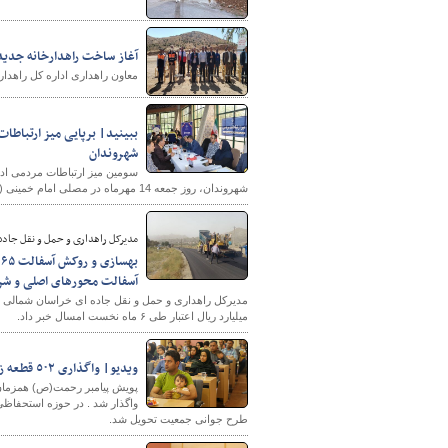
آغاز ساخت راهدارخانه جدید
معاون راهداری اداره کل راهدار
ببینید| برپایی میز ارتباطا
شهروندان
سومین میز ارتباطات مردمی اد
شهروندان، روز جمعه 14 مهرماه در مصلی امام خمینی (ره) بجنورد برپا شد.
مدیرکل راهداری و حمل و نقل جاده 
آسفالت محورهای اصلی و شر
میلیارد ریال اعتبار طی ۶ ماه نخست امسال خبر داد.
ویدیو| واگذاری ٥٠٢ قطعه زمین به مشمولان قانون حمایت از خانواده و جوانی جمعیت
پویش پیامبر رحمت(ص) همزمان 
طرح جوانی جمعیت تحویل شد.