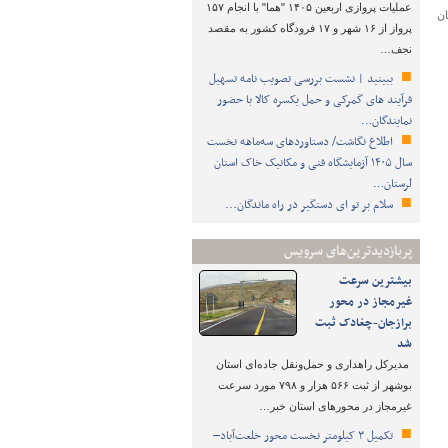
عملیات پروازی اربعین ۱۴۰۵ "هما" با انجام ۱۵۷
هان 942 میلیارد تومان
پرواز از ۱۶ شهر و ۱۷ فرودگاه کشور به مقصد
نجف…
ببینید | نشست بررسی تصویب نامه تسهیل
فرآیند های گمرکی و حمل یکسره کالا با حضور
نمایندگان…
اطلاع نگاشت/ دستاوردهای سه‌ماهه نخست
سال ۱۴۰۵ آزمایشگاه فنی و مکانیک خاک استان
لرستان…
سلام بر تو ای دستگیر در راه ماندگان...
پربازدیدترین‌های سرویس
بیشترین سرعت
غیرمجاز در محور
برازجان-چغادک ثبت
شد
مدیرکل راهداری و حمل‌ونقل جاده‌ای استان
بوشهر از ثبت ۵۶۶ هزار و ۷۹۸ مورد سرعت
غیرمجاز در محورهای استان خبر…
تکمیل ۳ کیلومتر نخست محور خلعت‌آباد–