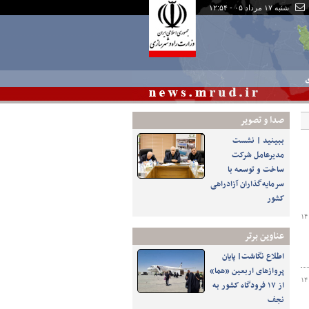
شنبه ۱۷ مرداد ۰۵ - ۱۲:۵۴
ی
صدا و تصوير
ببینید | نشست
مدیرعامل شرکت
ساخت و توسعه با
سرمایه‌گذاران آزادراهی
کشور
۱۴
عناوین برتر
اطلاع نگاشت| پایان
پروازهای اربعین «هما»
۱۴
از ۱۷ فرودگاه کشور به
نجف