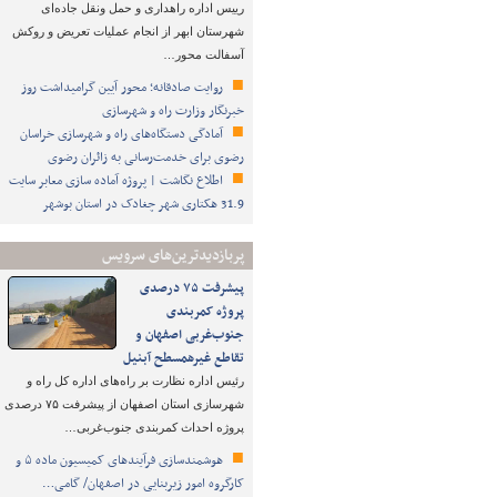
رییس اداره راهداری و حمل ونقل جاده‌ای
شهرستان ابهر از انجام عملیات تعریض و روکش
آسفالت محور…
روایت صادقانه؛ محور آیین گرامیداشت روز
خبرنگار وزارت راه و شهرسازی
آمادگی دستگاه‌های راه و شهرسازی خراسان
رضوی برای خدمت‌رسانی به زائران رضوی
اطلاع نگاشت | پروژه آماده سازی معابر سایت
31.9 هکتاری شهر چغادک در استان بوشهر
پربازدیدترین‌های سرویس
پیشرفت ۷۵ درصدی
پروژه کمربندی
جنوب‌غربی اصفهان و
تقاطع غیرهمسطح آبنیل
رئیس اداره نظارت بر راه‌های اداره کل راه و
شهرسازی استان اصفهان از پیشرفت ۷۵ درصدی
پروژه احداث کمربندی جنوب‌غربی…
هوشمندسازی فرآیندهای کمیسیون ماده ۵ و
کارگروه امور زیربنایی در اصفهان/ گامی…