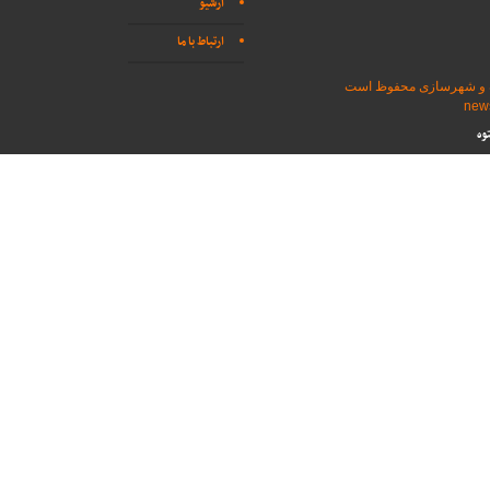
آرشیو
ارتباط با ما
اه و شهرسازی محفوظ است
وه