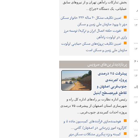
بخش تدارکات راه‌آهن تهران و از نیروهای سابق
عملیاتی، یک دستگاه «چراغ…
فت فرسوده به مبلغ ۷۷ هزار
تعیین تکلیف مشکل ۲۰ ساله ۳۳۶ خانوار مسکن
مهر با ورود سازمان ملی زمین و مسکن
۱۴
تقویت حلقه اتصال ایران و ترکیه/ توسعه مرز
رازی در اولویت راه‌آهن
تعیین تکلیف پروژه‌های مسکن حمایتی اولویت
۱۴
سازمان ملی زمین و مسکن است
 و
پربازدیدترین‌های سرویس
پیشرفت ۷۵ درصدی
۱۴
پروژه کمربندی
جنوب‌غربی اصفهان و
۲ شرکت حمل و نقل باری با حدود ۷۰۰ دستگاه
تقاطع غیرهمسطح آبنیل
رئیس اداره نظارت بر راه‌های اداره کل راه و
۱۴
شهرسازی استان اصفهان از پیشرفت ۷۵ درصدی
پروژه احداث کمربندی جنوب‌غربی…
سالجاری
هوشمندسازی فرآیندهای کمیسیون ماده ۵ و
کارگروه امور زیربنایی در اصفهان/ گامی…
کمیته ویژه پیگیری مشکلات مسکن مهر
۱۴