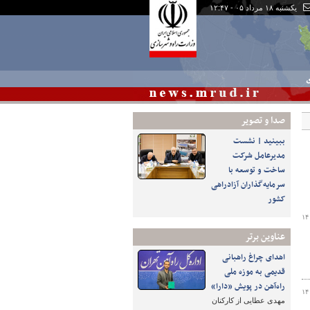
یکشنبه ۱۸ مرداد ۰۵ - ۱۲:۴۷
ی
صدا و تصوير
ببینید | نشست
مدیرعامل شرکت
ساخت و توسعه با
سرمایه‌گذاران آزادراهی
کشور
۱۴
عناوین برتر
اهدای چراغ راهبانی
قدیمی به موزه ملی
راه‌آهن در پویش «دارا»
۱۴
مهدی عطایی از کارکنان