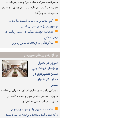
مدیرعامل شرکت ساخت و توسعه زیربناهای
حمل‌ونقل کشور در بازدید از پروژه‌های راهسازی
شهرستان کبودرآهنگ…
گام جدید برای ارتقای کیفیت ساخت و
بهره‌وری پروژه‌های عمرانی کشور
بشنوید| ترافیک سنگین در محور چالوس در
برخی مقاطع
مه‌گرفتگی در ارتفاعات محور چالوس
پربازدیدترین‌های سرویس
تسریع در تکمیل
پروژه‌های نهضت ملی
مسکن شاهین‌شهر در
دستور کار شورای
مسکن
مدیرکل راه و شهرسازی استان اصفهان در جلسه
شورای مسکن شاهین‌شهر و میمه با تأکید بر
ضرورت شتاب‌بخشی به اجرای…
پیام تسلیت وزیر راه و شهرسازی در پی
درگذشت والده نماینده ولی‌فقیه در بنیاد مسکن