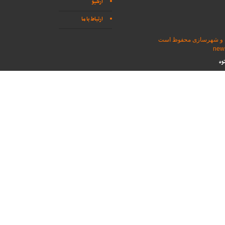
آرشیو
ارتباط با ما
اه و شهرسازی محفوظ است
وه