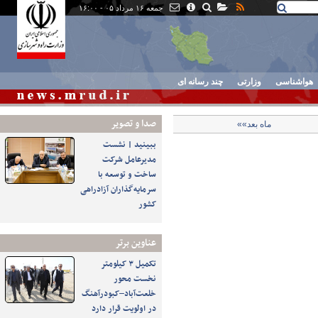
جمعه ۱۶ مرداد ۰۵ - ۱۶:۰۰
هواشناسی
وزارتی
چند رسانه ای
صدا و تصوير
ماه بعد»»
ببینید | نشست
مدیرعامل شرکت
ساخت و توسعه با
سرمایه‌گذاران آزادراهی
کشور
عناوین برتر
تکمیل ۳ کیلومتر
نخست محور
خلعت‌آباد–کبودرآهنگ
در اولویت قرار دارد