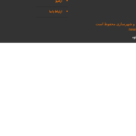
آرشیو
ارتباط با ما
اه و شهرسازی محفوظ است
وه