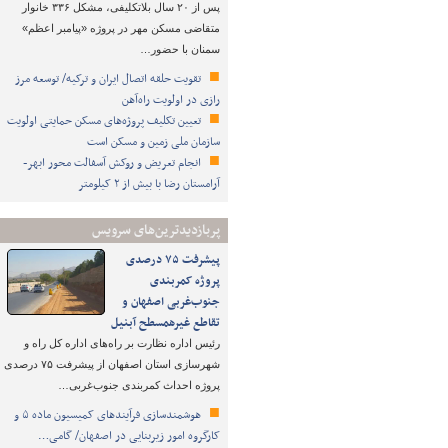
پس از ۲۰ سال بلاتکلیفی، مشکل ۳۳۶ خانوار
متقاضی مسکن مهر در پروژه «پیامبر اعظم»
سمنان با حضور…
تقویت حلقه اتصال ایران و ترکیه/ توسعه مرز
رازی در اولویت راه‌آهن
تعیین تکلیف پروژه‌های مسکن حمایتی اولویت
سازمان ملی زمین و مسکن است
انجام تعریض و روکش آسفالت محور ابهر-
آرامستان رضا با بیش از ۲ کیلومتر
پربازدیدترین‌های سرویس
پیشرفت ۷۵ درصدی
پروژه کمربندی
جنوب‌غربی اصفهان و
تقاطع غیرهمسطح آبنیل
رئیس اداره نظارت بر راه‌های اداره کل راه و
شهرسازی استان اصفهان از پیشرفت ۷۵ درصدی
پروژه احداث کمربندی جنوب‌غربی…
هوشمندسازی فرآیندهای کمیسیون ماده ۵ و
کارگروه امور زیربنایی در اصفهان/ گامی…