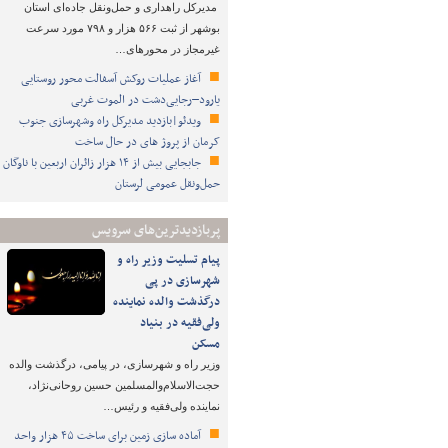
مدیرکل راهداری و حمل‌ونقل جاده‌ای استان
بوشهر از ثبت ۵۶۶ هزار و ۷۹۸ مورد سرعت
غیرمجاز در محورهای…
آغاز عملیات روکش آسفالت محور روستایی
یارود–رجایی‌دشت در الموت غربی
ویدئو|بازدید مدیرکل راه وشهرسازی جنوب
کرمان از پروژ های در حال ساخت
جابجایی بیش از ۱۴ هزار زائران اربعین با ناوگان
حمل‌ونقل عمومی لرستان
پربازدیدترین‌های سرویس
پیام تسلیت وزیر راه و
شهرسازی در پی
درگذشت والده نماینده
ولی‌فقیه در بنیاد
مسکن
وزیر راه و شهرسازی، در پیامی، درگذشت والده
حجت‌الاسلام‌والمسلمین حسین روحانی‌نژاد،
نماینده ولی‌فقیه و رئیس…
آماده سازی زمین برای ساخت ۴۵ هزار واحد