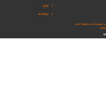
آرشیو
ارتباط با ما
اه و شهرسازی محفوظ است
وه