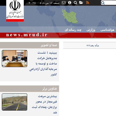
جمعه ۱۶ مرداد ۰۵ - ۲۰:۲۵
هواشناسی
وزارتی
چند رسانه ای
صدا و تصوير
ماه بعد»»
ببینید | نشست
مدیرعامل شرکت
ساخت و توسعه با
سرمایه‌گذاران آزادراهی
کشور
عناوین برتر
بیشترین سرعت
غیرمجاز در محور
برازجان-چغادک ثبت
شد