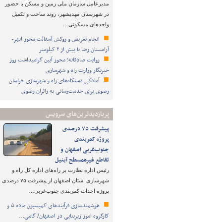
مدیرعامل سازمان ملی زمین و مسکن با حضور
در شهرستان مهدیشهر، روند ساخت و تکمیل
واحدهای مسکونی…
انجام تعریض و روکش آسفالت محور ابهر-
آرامستان رضا با بیش از ۲ کیلومتر
روایت صادقانه؛ محور آیین گرامیداشت روز
خبرنگار وزارت راه و شهرسازی
آمادگی دستگاه‌های راه و شهرسازی خراسان
رضوی برای خدمت‌رسانی به زائران رضوی
پربازدیدترین‌های سرویس
پیشرفت ۷۵ درصدی
پروژه کمربندی
جنوب‌غربی اصفهان و
تقاطع غیرهمسطح آبنیل
رئیس اداره نظارت بر راه‌های اداره کل راه و
شهرسازی استان اصفهان از پیشرفت ۷۵ درصدی
پروژه احداث کمربندی جنوب‌غربی…
هوشمندسازی فرآیندهای کمیسیون ماده ۵ و
کارگروه امور زیربنایی در اصفهان/ گامی…