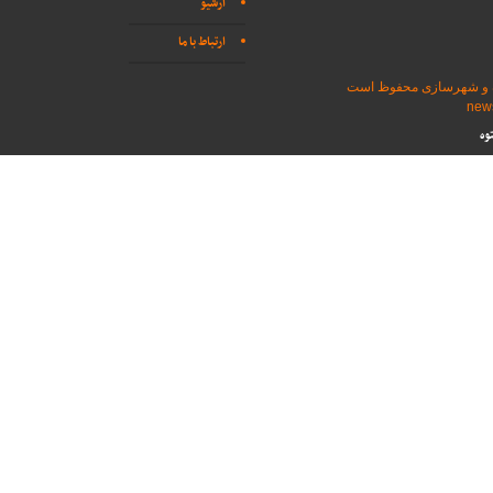
آرشیو
ارتباط با ما
اه و شهرسازی محفوظ است
وه