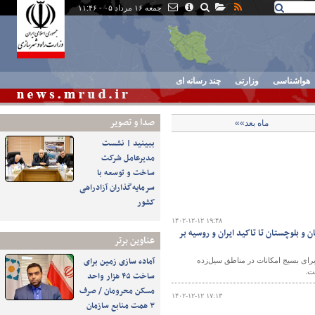
جمعه ۱۶ مرداد ۰۵ - ۱۱:۴۶
هواشناسی
وزارتی
چند رسانه ای
صدا و تصوير
ماه بعد»»
ببینید | نشست
مدیرعامل شرکت
ساخت و توسعه با
سرمایه‌گذاران آزادراهی
کشور
۱۴۰۲-۱۲-۱۲ ۱۹:۴۸
و بلوچستان تا تاکید ایران و روسیه بر
عناوین برتر
آماده سازی زمین برای
ور وزیر راه و شهرسازی برای بسیج امکانات در مناطق سیل‌زده
ت.
ساخت ۴۵ هزار واحد
مسکن محرومان / صرف
۱۴۰۲-۱۲-۱۲ ۱۷:۱۳
۳ همت منابع سازمان