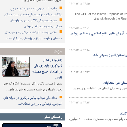
ضرورت شتاب‌بخشی به اجرای…
۱۴۰۲-۱۲-۱۲ ۱۴:۳۵
پیام تسلیت وزیر راه و شهرسازی در پی
درگذشت والده نماینده ولی‌فقیه در بنیاد مسکن
The CEO of the Islamic Republic of Ira
transit through the Russi
پیشرفت فیزیکی ۷۷ درصدی بیمارستان
جایگزین فاطمه‌الزهرا (س) بوشهر
۱۴۰۲-۱۲-۱۲ ۱۴:۲۱
عکس نوشت| بازدید مدیرکل راه و شهرسازی
با آرمان های نظام اسلامی و حضور پرشور
سیستان و بلوچستان از پروژه های طرح نهضت…
ویژه‌ها
۱۴۰۲-۱۲-۱۲ ۱۴:۱۸
 استان البرز معرفی شد
جنوب در مدار
تاب‌آوری؛ پایداری ملی
در امتداد خلیج همیشه
۱۴۰۲-۱۲-۱۲ ۱۴:۱۷
فارس
تان در انتخابات
سفر با شتابی ناگزیر آغاز می‌شود؛ آنگاه که خبر
ر راهداران استان در انتخابات دوازدهمین
تجاوز بامداد روز شنبه دشمن به شریان‌های…
ستاد ملی میناب پیگیر بازنگری در سرانه‌های
۱۴۰۲-۱۲-۱۲ ۱۴:۱۴
آموزشی، فرهنگی و ورزشی منطقه/…
راهنمای سفر
معاون مسکن و ساختمان اداره کل راه و شهرسازی استان تهران از ابلاغ و تخصیص تسهیلات وام کمک ودیعه مسکن تا سقف ۲۰۰ میلیون