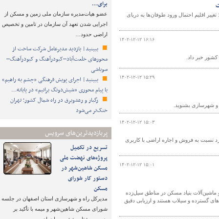
برای…
ت
عضو هیات‌مدیره سازمان ملی زمین و مسکن از
ر اقلیم احتمال ورود طوفان‌ها به دریای
اجرایی شدن تعهد آن سازمان در تامین و تخصیص
اراضی حدود…
۱۴۰۲-۱۲-۱۲ ۱۶:۱۶
ببینید| بازدید مدیرعامل شرکت ساخت از
محورهای خلعت‌آباد–کبودرآهنگ و کبودرآهنگ–
سوباشی
۱۴۰۲-۱۲-۱۲ ۱۵:۲۹
ببینید| اجرای پویش فرهنگی «چشم به راهیم»
با پیام محوری «شیش‌دونگ برانیم» در پایانه…
رگبار و رعدوبرق در راه شمال کشور؛ تهران
ه و شهرسازی بشنوید.
خنک‌تر می‌شود
۱۴۰۲-۱۲-۱۲ ۱۵:۰۳
پربازدیدترین‌های سرویس
د نسبت به فروش و اجاره اراضی با کاربری
تسریع در تکمیل
پروژه‌های نهضت ملی
۱۴۰۲-۱۲-۱۲ ۱۵:۰۱
مسکن شاهین‌شهر در
دستور کار شورای
مسکن
و ماشین‌آلات بنیاد مسکن در مناطق سیل‌زده
مدیرکل راه و شهرسازی استان اصفهان در جلسه
های گسترده و سیلاب هستند و ارزیابی دقیق
شورای مسکن شاهین‌شهر و میمه با تأکید بر