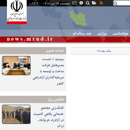
پنجشنبه ۱۵ مرداد ۰۵ - ۱۳:۳۰
هواشناسی
وزارتی
چند رسانه ای
صدا و تصوير
ماه بعد»»
ببینید | نشست
مدیرعامل شرکت
ساخت و توسعه با
سرمایه‌گذاران آزادراهی
کشور
عناوین برتر
کلنگ‌زنی مجتمع
خدماتی رفاهی کاسیت
در آزادراه خرم‌آباد ـ
اراک