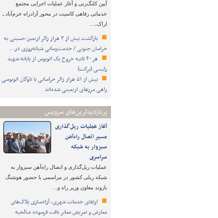
آیین کلنگ‌زنی و آغاز عملیات اجرایی مجتمع
خدماتی رفاهی کاسیت در محور آزادراه خرم‌آباد ـ
اراک،…
بازگشت بیش از ۳ هزار زائر اربعین حسینی به
خراسان جنوبی / خدمت‌رسانی شبانه‌روزی در…
هر ۴۰ ثانیه خروج یک اتوبوس از پایانه شهید
رئیسی (برکت)
بیش از ۵۱ هزار زائر خراسانی با ناوگان اتوبوسی
راهی مرزهای اربعینی شده‌اند
پربازدیدترین‌های سرویس
آغاز عملیات ریل‌گذاری
مسیر اتصال راه‌آهن
سبزوار به شبکه
سراسری
عملیات ریل‌گذاری و اتصال راه‌آهن سبزوار به
شبکه ریلی کشور در مراسمی با حضور هوشنگ
بازوند معاون وزیر راه و…
ارتقای خدمات شهری، آزادسازی پلاک‌های
معارض و تعریض معابر بافت فرسوده صالحیه