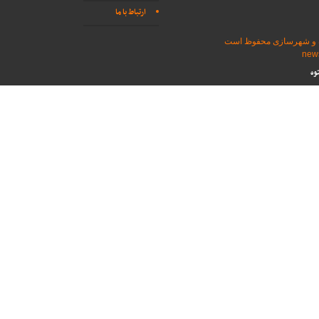
ارتباط با ما
اه و شهرسازی محفوظ است
وه