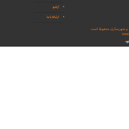
آرشیو
ارتباط با ما
اه و شهرسازی محفوظ است
وه