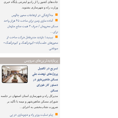
جاده‌های کشور را از رادیو اینترنتی پایگاه خبری
وزارت راه و شهرسازی بشنوید.
مه‌گرفتگی در ارتفاعات محور چالوس
آماده سازی زمین برای ساخت ۴۵ هزار واحد
مسکن محرومان / صرف ۳ همت منابع سازمان
برای…
ببینید| بازدید مدیرعامل شرکت ساخت از
محورهای خلعت‌آباد–کبودرآهنگ و کبودرآهنگ–
سوباشی
پربازدیدترین‌های سرویس
تسریع در تکمیل
پروژه‌های نهضت ملی
مسکن شاهین‌شهر در
دستور کار شورای
مسکن
مدیرکل راه و شهرسازی استان اصفهان در جلسه
شورای مسکن شاهین‌شهر و میمه با تأکید بر
ضرورت شتاب‌بخشی به اجرای…
پیام تسلیت وزیر راه و شهرسازی در پی