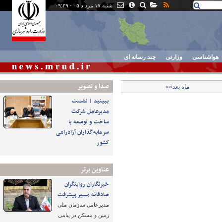
شنبه ۱۷ مرداد ۰۵ - ۰۹:۲۹
هواشناسی
وزارتی
چند رسانه ای
صدا و تصوير
ماه بعد»»
ببینید | نشست
مدیرعامل شرکت
ساخت و توسعه با
سرمایه‌گذاران آزادراهی
کشور
عناوین برتر
خبرنگاران روایتگران
صادقانه مسیر پیشرفت
مدیرعامل سازمان ملی
زمین و مسکن در پیامی