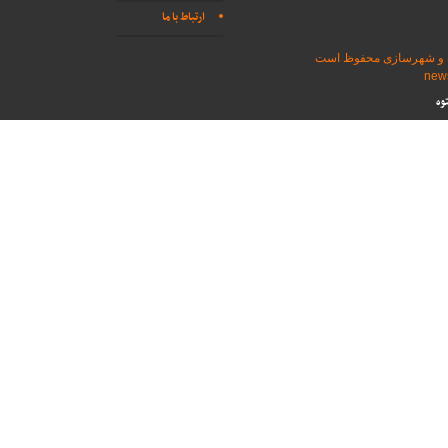
ارتباط با ما
اه و شهرسازی محفوظ است
وه