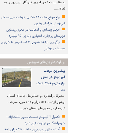
به مناسبت ۱۷ مرداد روز خبرنگار، این روز را به
فعالان…
رفع موانع سایت ۲۳ هکتاری نهضت ملی مسکن
فیروزه در خراسان رضوی
انجام بهسازی و آسفالت دو محور روستایی
شهرستان رودبار با اعتباری بالغ بر ۱۵۰ میلیارد…
برگزاری مزایده عمومی ۳ قطعه زمین با کاربری
مختلط در بوشهر
پربازدیدترین‌های سرویس
بیشترین سرعت
غیرمجاز در محور
برازجان-چغادک ثبت
شد
مدیرکل راهداری و حمل‌ونقل جاده‌ای استان
بوشهر از ثبت ۵۶۶ هزار و ۷۹۸ مورد سرعت
غیرمجاز در محورهای استان خبر…
تکمیل ۳ کیلومتر نخست محور خلعت‌آباد–
کبودرآهنگ در اولویت قرار دارد
آماده سازی زمین برای ساخت ۴۵ هزار واحد