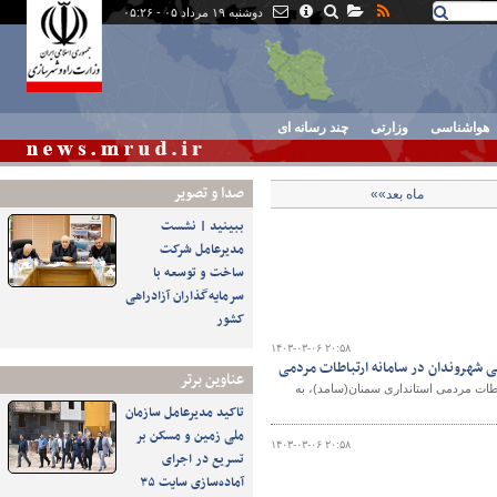
دوشنبه ۱۹ مرداد ۰۵ - ۰۵:۲۶
هواشناسی
وزارتی
چند رسانه ای
صدا و تصوير
ماه بعد»»
ببینید | نشست
مدیرعامل شرکت
ساخت و توسعه با
سرمایه‌گذاران آزادراهی
کشور
۱۴۰۳-۰۳-۰۶ ۲۰:۵۸
ی شهروندان در سامانه ارتباطات مردمی
عناوین برتر
اطات مردمی استانداری سمنان(سامد)، به
تاکید مدیرعامل سازمان
ملی زمین و مسکن بر
۱۴۰۳-۰۳-۰۶ ۲۰:۵۸
تسریع در اجرای
آماده‌سازی سایت ۳۵