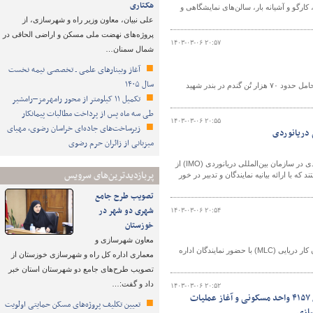
هکتاری
رگو و آشیانه بار، سالن‌های نمایشگاهی و
علی نبیان، معاون وزیر راه و شهرسازی، از
پروژه‌های نهضت ملی مسکن و اراضی الحاقی در
۱۴۰۳-۰۳-۰۶ ۲۰:۵۷
شمال سمنان…
آغاز وبینارهای علمی ـ تخصصی نیمه نخست
سال ۱۴۰۵
معاون امور بندری و اقتصادی اداره‌کل بنادر و دریانوردی هرمزگان گفت: یک فروند کشتی حامل حدود ۷۰ هزار تُن گندم در بندر شهید
تکمیل ۱۱ کیلومتر از محور رامهرمز–رامشیر
طی سه ماه پس از پرداخت مطالبات پیمانکار
۱۴۰۳-۰۳-۰۶ ۲۰:۵۵
زیرساخت‌های جاده‌ای خراسان رضوی، مهیای
 دریانوردی
میزبانی از زائران حرم رضوی
سرپرست اداره کل امور دریایی تصریح کرد: برخی کشورها در اجلاس کمیته ایمنی دریانوردی در سازمان بین‌المللی دریانوردی (IMO) از
پربازدیدترین‌های سرویس
با ارائه بیانیه نمایندگان و تدبیر در خور
تصویب طرح‌ جامع
شهری دو شهر در
۱۴۰۳-۰۳-۰۶ ۲۰:۵۴
خوزستان
معاون شهرسازی و
مدیر بنادر و دریانوردی عسلویه گفت: نشست بررسی مشکلات اجرای الزامات کنوانسیون کار دریایی (MLC) با حضور نمایندگان اداره
معماری اداره کل راه و شهرسازی خوزستان از
تصویب طرح‌های جامع دو شهرستان استان خبر
داد و گفت:…
۱۴۰۳-۰۳-۰۶ ۲۰:۵۲
مهمترین اخبار وزارت راه و شهرسازی| از بهره‌برداری از راه‌آهن یزد-اقلید تا تحویل ۴۱۵۷ واحد مسکونی و آغاز عملیات
تعیین تکلیف پروژه‌های مسکن حمایتی اولویت