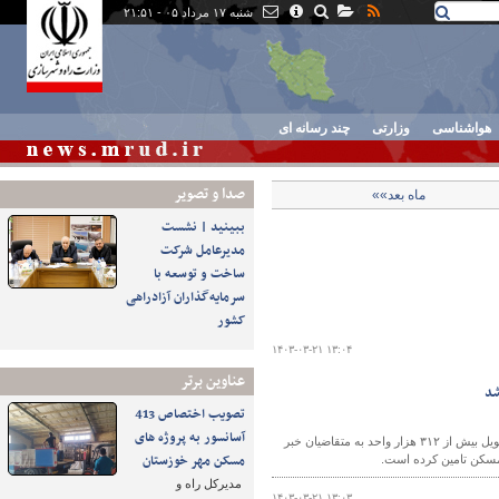
شنبه ۱۷ مرداد ۰۵ - ۲۱:۵۱
هواشناسی
وزارتی
چند رسانه ای
صدا و تصوير
ماه بعد»»
ببینید | نشست
مدیرعامل شرکت
ساخت و توسعه با
سرمایه‌گذاران آزادراهی
کشور
۱۴۰۳-۰۳-۲۱ ۱۳:۰۴
عناوین برتر
تصویب اختصاص 413
آسانسور به پروژه های
رییس بنیاد مسکن انقلاب اسلامی از فرآیند ساخت ۸۱۶ هزار و ۹۸۷ واحد مسکونی شهری و روستایی در کشور و تحویل بیش از ۳۱۲ هزار واحد به متقاضیان خبر
مسکن مهر خوزستان
مدیرکل راه و
۱۴۰۳-۰۳-۲۱ ۱۳:۰۳