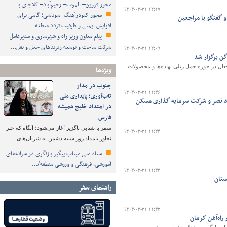
محور قزوین– الموت– رحیم‌آباد– کلاچای با…
۱۴۰۳-۰۳-۲۱ ۱۲:۱۷
محور کبودرآهنگ–سوباشی؛ گامی برای
و گفتگو با مراجعین
افزایش ایمنی و ظرفیت تردد منطقه
پیام معاون وزیر راه و شهرسازی و مدیرعامل
شرکت ساخت و توسعه زیربناهای حمل و نقل…
۱۴۰۳-۰۳-۲۱ ۱۲:۰۹
ن برگزار شد
ال در حوزه حمل ریلی نهاده‌ها و محصولات
ویژه‌ها
جنوب در مدار
۱۴۰۳-۰۳-۲۱ ۱۱:۳۶
تاب‌آوری؛ پایداری ملی
اد نصر و شرکت سرمایه گذاری مسکن
در امتداد خلیج همیشه
فارس
سفر با شتابی ناگزیر آغاز می‌شود؛ آنگاه که خبر
۱۴۰۳-۰۳-۲۱ ۱۱:۳۴
تجاوز بامداد روز شنبه دشمن به شریان‌های…
ستاد ملی میناب پیگیر بازنگری در سرانه‌های
آموزشی، فرهنگی و ورزشی منطقه/…
۱۴۰۳-۰۳-۲۱ ۱۱:۳۳
ستان
راهنمای سفر
۱۴۰۳-۰۳-۲۱ ۱۱:۳۲
 راه‌آهن کرمان