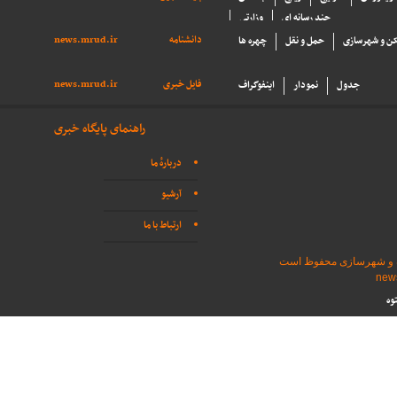
چند رسانه ای
وزارتی
دانشنامه
news.mrud.ir
ن و شهرسازی
حمل و نقل
چهره ها
فایل خبری
news.mrud.ir
جدول
نمودار
اینفوگراف
راهنمای پایگاه خبری
دربارهٔ ما
آرشیو
ارتباط با ما
اه و شهرسازی محفوظ است
وه