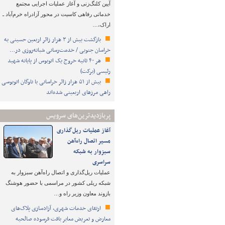
آیین کلنگ‌زنی و آغاز عملیات اجرایی مجتمع
خدماتی رفاهی کاسیت در محور آزادراه خرم‌آباد ـ
اراک،…
بازگشت بیش از ۳ هزار زائر اربعین حسینی به
خراسان جنوبی / خدمت‌رسانی شبانه‌روزی در…
هر ۴۰ ثانیه خروج یک اتوبوس از پایانه شهید
رئیسی (برکت)
بیش از ۵۱ هزار زائر خراسانی با ناوگان اتوبوسی
راهی مرزهای اربعینی شده‌اند
پربازدیدترین‌های سرویس
آغاز عملیات ریل‌گذاری
مسیر اتصال راه‌آهن
سبزوار به شبکه
سراسری
عملیات ریل‌گذاری و اتصال راه‌آهن سبزوار به
شبکه ریلی کشور در مراسمی با حضور هوشنگ
بازوند معاون وزیر راه و…
ارتقای خدمات شهری، آزادسازی پلاک‌های
معارض و تعریض معابر بافت فرسوده صالحیه