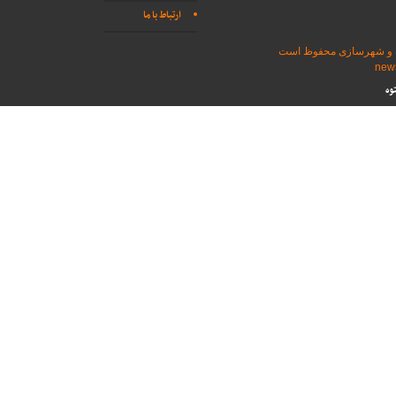
ارتباط با ما
اه و شهرسازی محفوظ است
وه