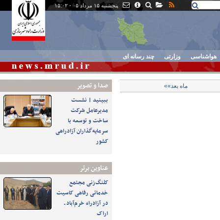
پنجشنبه ۱۵ مرداد ۰۵ - ۱۵:۰۲
هواشناسی
وزارتی
چند رسانه ای
صدا و تصوير
ماه بعد»»
ببینید | نشست
مدیرعامل شرکت
ساخت و توسعه با
سرمایه‌گذاران آزادراهی
کشور
عناوین برتر
کلنگ‌زنی مجتمع
خدماتی رفاهی کاسیت
در آزادراه خرم‌آباد ـ
اراک