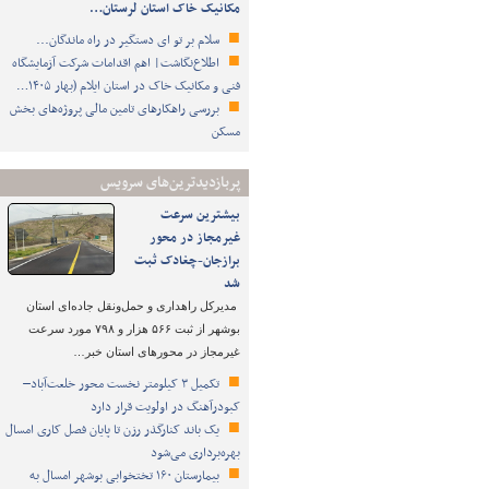
مکانیک خاک استان لرستان…
سلام بر تو ای دستگیر در راه ماندگان...
اطلاع‌نگاشت| اهم اقدامات شرکت آزمایشگاه
فنی و مکانیک خاک در استان ایلام (بهار ۱۴۰۵…
بررسی راهکارهای تامین مالی پروژه‌های بخش
مسکن
پربازدیدترین‌های سرویس
بیشترین سرعت
غیرمجاز در محور
برازجان-چغادک ثبت
شد
مدیرکل راهداری و حمل‌ونقل جاده‌ای استان
بوشهر از ثبت ۵۶۶ هزار و ۷۹۸ مورد سرعت
غیرمجاز در محورهای استان خبر…
تکمیل ۳ کیلومتر نخست محور خلعت‌آباد–
کبودرآهنگ در اولویت قرار دارد
یک باند کنارگذر رزن تا پایان فصل کاری امسال
بهره‌برداری می‌شود
بیمارستان ۱۶۰ تختخوابی بوشهر امسال به