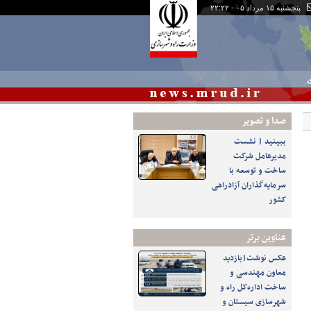
پنجشنبه ۱۵ مرداد ۰۵ - ۲۲:۲۲
ی
صدا و تصوير
ببینید | نشست
مدیرعامل شرکت
ساخت و توسعه با
سرمایه‌گذاران آزادراهی
کشور
عناوین برتر
عکس نوشت|بازدید
معاون مهندسی و
ساخت اداره‌کل راه و
شهرسازی سیستان و