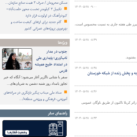
مسکن محرومان / صرف ۳ همت منابع سازمان…
۱۴۰۳-۰۵-۲۸ ۰۹:۰۰
تکمیل ۳ کیلومتر نخست محور خلعت‌آباد–
کبودرآهنگ در اولویت قرار دارد
گام جدید برای ارتقای کیفیت ساخت و
 البرز طی هفته جاری به نسبت محسوس است،
بهره‌وری پروژه‌های عمرانی کشور
۱۴۰۳-۰۵-۲۸ ۰۸:۴۹
ویژه‌ها
جنوب در مدار
تاب‌آوری؛ پایداری ملی
بشنوید.
در امتداد خلیج همیشه
۱۴۰۳-۰۵-۲۸ ۰۸:۴۸
فارس
به و پخش زنده از شبکه خوزستان
سفر با شتابی ناگزیر آغاز می‌شود؛ آنگاه که خبر
تجاوز بامداد روز شنبه دشمن به شریان‌های…
۱۴۰۳-۰۵-۲۸ ۰۸:۴۶
ستاد ملی میناب پیگیر بازنگری در سرانه‌های
آموزشی، فرهنگی و ورزشی منطقه/…
ل اداره کل راهداری و حمل و نقل جاده‌ای اصفهان گفت: بیش از ۵۰ هزار زائر کربلا تاکنون از طریق ناوگان عمومی
راهنمای سفر
۱۴۰۳-۰۵-۲۸ ۰۸:۴۳