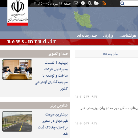
جمعه ۱۶ مرداد ۰۵ - ۲۰:۱۵
هواشناسی
وزارتی
چند رسانه ای
صدا و تصوير
ماه بعد»»
ببینید | نشست
مدیرعامل شرکت
ساخت و توسعه با
سرمایه‌گذاران آزادراهی
کشور
۱۴۰۳-۰۵-۲۸ ۰۹:۳۳
عناوین برتر
ورهای مسکن مهر مددجویان بهزیستی خبر
بیشترین سرعت
غیرمجاز در محور
۱۴۰۳-۰۵-۲۸ ۰۹:۳۲
برازجان-چغادک ثبت
شد