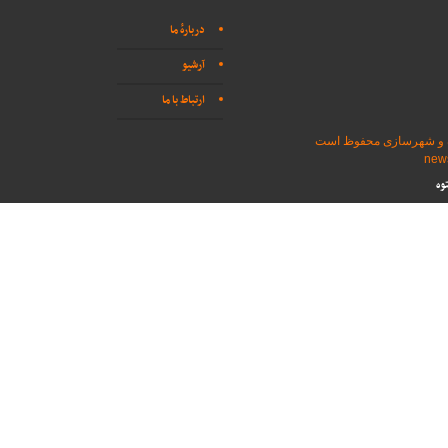
دربارهٔ ما
آرشیو
ارتباط با ما
اه و شهرسازی محفوظ است
وه