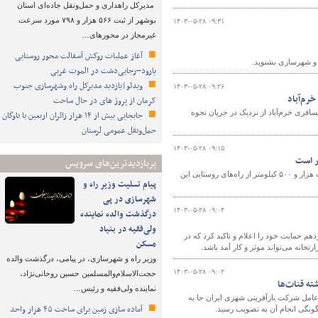
مدیرکل راهداری و حمل‌ونقل جاده‌ای استان
بوشهر از ثبت ۵۶۶ هزار و ۷۹۸ مورد سرعت
۱۴۰۳-۰۵-۲۸ ۰۹:۳۱
غیرمجاز در محورهای…
آغاز عملیات روکش آسفالت محور روستایی
ه و شهرسازی بشنوید.
یارود–رجایی‌دشت در الموت غربی
ویدئو|بازدید مدیرکل راه وشهرسازی جنوب
۱۴۰۳-۰۵-۲۸ ۰۹:۲۶
خرم‌آباد
کرمان از پروژ های در حال ساخت
سافری خرم‌آباد از نزدیک در جریان نحوه
جابجایی بیش از ۱۴ هزار زائران اربعین با ناوگان
حمل‌ونقل عمومی لرستان
۱۴۰۳-۰۵-۲۸ ۰۹:۱۵
پربازدیدترین‌های سرویس
مدیرکل راهداری و حمل و نقل جاده‌ای استان قزوین گفت: برای احداث و بهسازی آسفالت هزار و ۵۰۰ کیلومتر از راه‌های روستایی این
پیام تسلیت وزیر راه و
شهرسازی در پی
۱۴۰۳-۰۵-۲۸ ۰۹:۰۴
درگذشت والده نماینده
ولی‌فقیه در بنیاد
هم حمایت خود را اعلام و تاکید کرد که در
مسکن
خانه می‌تواند موثر و کار آمد باشد.
وزیر راه و شهرسازی، در پیامی، درگذشت والده
۱۴۰۳-۰۵-۲۸ ۰۹:۰۲
حجت‌الاسلام‌والمسلمین حسین روحانی‌نژاد،
نماینده ولی‌فقیه و رئیس…
رعامل شرکت بازآفرینی شهری ایران جا به
آماده سازی زمین برای ساخت ۴۵ هزار واحد