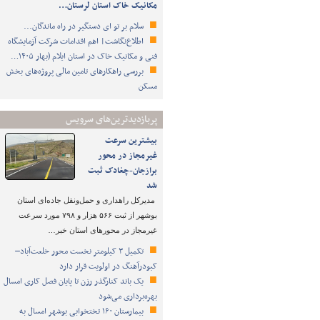
مکانیک خاک استان لرستان…
سلام بر تو ای دستگیر در راه ماندگان...
اطلاع‌نگاشت| اهم اقدامات شرکت آزمایشگاه
فنی و مکانیک خاک در استان ایلام (بهار ۱۴۰۵…
بررسی راهکارهای تامین مالی پروژه‌های بخش
مسکن
پربازدیدترین‌های سرویس
بیشترین سرعت
غیرمجاز در محور
برازجان-چغادک ثبت
شد
مدیرکل راهداری و حمل‌ونقل جاده‌ای استان
بوشهر از ثبت ۵۶۶ هزار و ۷۹۸ مورد سرعت
غیرمجاز در محورهای استان خبر…
تکمیل ۳ کیلومتر نخست محور خلعت‌آباد–
کبودرآهنگ در اولویت قرار دارد
یک باند کنارگذر رزن تا پایان فصل کاری امسال
بهره‌برداری می‌شود
بیمارستان ۱۶۰ تختخوابی بوشهر امسال به