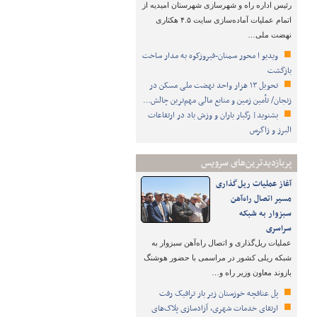
رئیس اداره راه و شهرسازی شهرستان امیدیه از
اتمام عملیات آماده‌سازی سایت ۴.۵ هکتاری
نهضت ملی…
ویدیو ا محور سمنان-فیروزکوه به مدار ساخت
بازگشت
تحویل ۱۳ هزار واحد نهضت ملی مسکن در
زنجان/ تأمین زمین و منابع مالی مهم‌ترین چالش…
بشنوید| رگبار باران و وزش باد در ارتفاعات
البرز و زاگرس
پربازدیدترین‌های سرویس
آغاز عملیات ریل‌گذاری
مسیر اتصال راه‌آهن
سبزوار به شبکه
سراسری
عملیات ریل‌گذاری و اتصال راه‌آهن سبزوار به
شبکه ریلی کشور در مراسمی با حضور هوشنگ
بازوند معاون وزیر راه و…
پل عنافچه خوزستان زیر بار ترافیک رفت
ارتقای خدمات شهری، آزادسازی پلاک‌های