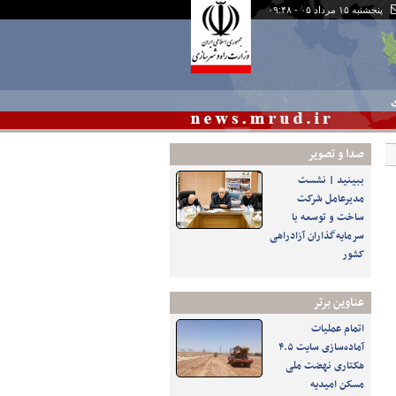
پنجشنبه ۱۵ مرداد ۰۵ - ۰۹:۴۸
ی
صدا و تصوير
ببینید | نشست
مدیرعامل شرکت
ساخت و توسعه با
سرمایه‌گذاران آزادراهی
کشور
عناوین برتر
اتمام عملیات
آماده‌سازی سایت ۴.۵
هکتاری نهضت ملی
مسکن امیدیه