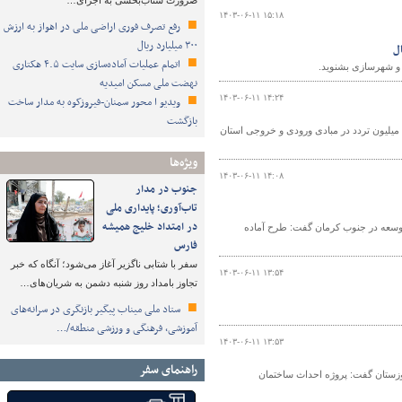
ضرورت شتاب‌بخشی به اجرای…
۱۴۰۳-۰۶-۱۱ ۱۵:۱۸
رفع تصرف فوری اراضی ملی در اهواز به ارزش
۳۰۰ میلیارد ریال
ل
اتمام عملیات آماده‌سازی سایت ۴.۵ هکتاری
ه و شهرسازی بشنوید.
نهضت ملی مسکن امیدیه
۱۴۰۳-۰۶-۱۱ ۱۴:۲۴
ویدیو ا محور سمنان-فیروزکوه به مدار ساخت
بازگشت
رئیس مرکز مدیریت راه‌های اداره کل راهداری و حمل‌ونقل جاده‌ای استان اردبیل از ثبت ۸ میلیون تردد در مبادی ورودی و خروجی استان
ویژه‌ها
۱۴۰۳-۰۶-۱۱ ۱۴:۰۸
جنوب در مدار
تاب‌آوری؛ پایداری ملی
در امتداد خلیج همیشه
وسعه در جنوب کرمان گفت: طرح آماده
فارس
سفر با شتابی ناگزیر آغاز می‌شود؛ آنگاه که خبر
۱۴۰۳-۰۶-۱۱ ۱۳:۵۴
تجاوز بامداد روز شنبه دشمن به شریان‌های…
ستاد ملی میناب پیگیر بازنگری در سرانه‌های
آموزشی، فرهنگی و ورزشی منطقه/…
۱۴۰۳-۰۶-۱۱ ۱۳:۵۳
راهنمای سفر
زستان گفت: پروژه احداث ساختمان