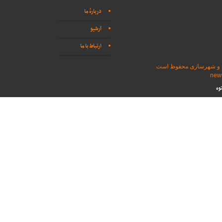
دربارهٔ ما
آرشیو
ارتباط با ما
اه و شهرسازی محفوظ است
وه