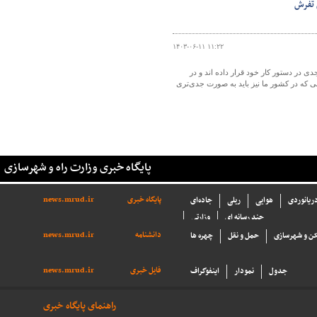
 تفرش
۱۴۰۳-۰۶-۱۱ ۱۱:۲۲
در دستور کار خود قرار داده اند و در
ه در کشور ما نیز باید به صورت جدی‌تری
پایگاه خبری وزارت راه و شهرسازی
پایگاه خبری
news.mrud.ir
دریانوردی
هوایی
ریلی
جاده‌ای
چند رسانه ای
وزارتی
دانشنامه
news.mrud.ir
ن و شهرسازی
حمل و نقل
چهره ها
فایل خبری
news.mrud.ir
جدول
نمودار
اینفوگراف
راهنمای پایگاه خبری