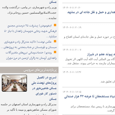
مسکن
وزیر راه و شهرسازی، در پیامی، درگذشت والده
۱۴۰۳-۰۶-۱۱ ۲۰:۲۰
داری و حمل و نقل جاده ای در مشهد
حجت‌الاسلام‌والمسلمین حسین روحانی‌نژاد،
نماینده…
اینفوموشن| پیشرفت ۲۵ درصدی مجتمع
۱۴۰۳-۰۶-۱۱ ۲۰:۱۹
فرهنگی شهید رجایی شهرستان زاهدان با نیاز ۵۰
میلیارد…
اری و حمل و نقل جاده‌ای کهگیلویه و بویراحمد گفت: در هفته دولت ، ۳۰ طرح در حوزه حمل و نقل جاده‌ای استان افتتاح و
عکس نوشت| تاکید مدیرکل راه و شهرسازی
سیستان و بلوچستان بر شتاب‌بخشی به پروژه‌های…
۱۴۰۳-۰۶-۱۱ ۲۰:۰۷
ویدیو| خدمات‌رسانی نیروهای ماشین‌آلات
د پیوند عضو در شیراز
راهداری لرستان به زائران اربعین در مرز مهران
 بین المللی آیت الله آیت اللهی لار تحویل
یماران نیازمند به جراحی پیوند، منتقل شد.
پربازدیدترین‌های سرویس
۱۴۰۳-۰۶-۱۱ ۱۶:۳۶
تسریع در تکمیل
ن تعلیق شد.
پروژه‌های نهضت ملی
مسکن شاهین‌شهر در
۱۴۰۳-۰۶-۱۱ ۱۶:۱۵
دستور کار شورای
مهمترین اخبار وزارت راه و شهرسازی| از مذاکرات وزیر راه و شهرسازی با رییس بنیاد مستضعفان تا عرضه ۴۲ هزار صندلی
مسکن
مدیرکل راه و شهرسازی استان اصفهان در جلسه
یور از مذاکرات وزیر راه و شهرسازی با رییس بنیاد مستضعفان برای
شورای مسکن شاهین‌شهر و میمه با تأکید بر