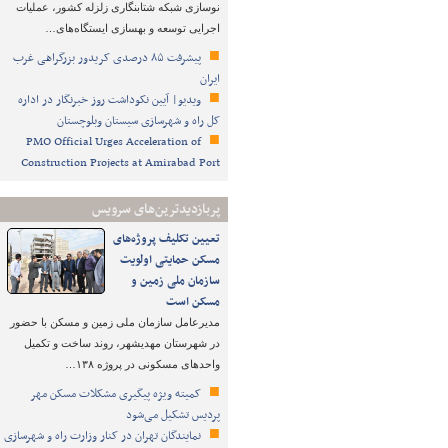
نوسازی شبکه شتابنگاری زلزله کشور، عملیات
اجرایی توسعه و بهسازی ایستگاه‌های…
پیشرفت ۸۵ درصدی کریدور بزرگراهی غرب
ایران
ویدیو| آیین نکوداشت روز خبرنگار در اداره
کل راه و شهرسازی سیستان وبلوچستان
PMO Official Urges Acceleration of
Construction Projects at Amirabad Port
پربازدیدترین‌های سرویس
تعیین تکلیف پروژه‌های
مسکن حمایتی اولویت
سازمان ملی زمین و
مسکن است
مدیرعامل سازمان ملی زمین و مسکن با حضور
در شهرستان مهدیشهر، روند ساخت و تکمیل
واحدهای مسکونی در پروژه ۱۳۸…
کمیته ویژه پیگیری مشکلات مسکن مهر
پردیس تشکیل می‌شود
نمایندگان تهران در کنار وزارت راه و شهرسازی