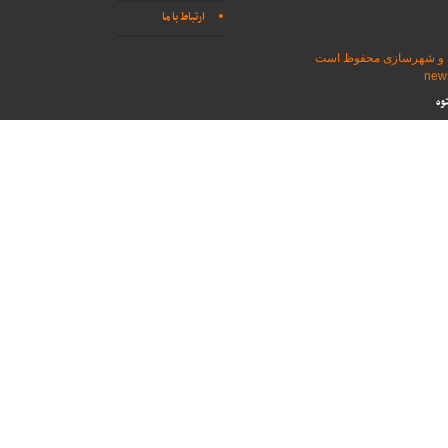
ارتباط با ما
اه و شهرسازی محفوظ است
وه