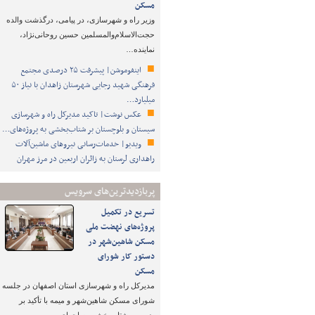
مسکن
وزیر راه و شهرسازی، در پیامی، درگذشت والده
حجت‌الاسلام‌والمسلمین حسین روحانی‌نژاد،
نماینده…
اینفوموشن| پیشرفت ۲۵ درصدی مجتمع
فرهنگی شهید رجایی شهرستان زاهدان با نیاز ۵۰
میلیارد…
عکس نوشت| تاکید مدیرکل راه و شهرسازی
سیستان و بلوچستان بر شتاب‌بخشی به پروژه‌های…
ویدیو| خدمات‌رسانی نیروهای ماشین‌آلات
راهداری لرستان به زائران اربعین در مرز مهران
پربازدیدترین‌های سرویس
تسریع در تکمیل
پروژه‌های نهضت ملی
مسکن شاهین‌شهر در
دستور کار شورای
مسکن
مدیرکل راه و شهرسازی استان اصفهان در جلسه
شورای مسکن شاهین‌شهر و میمه با تأکید بر