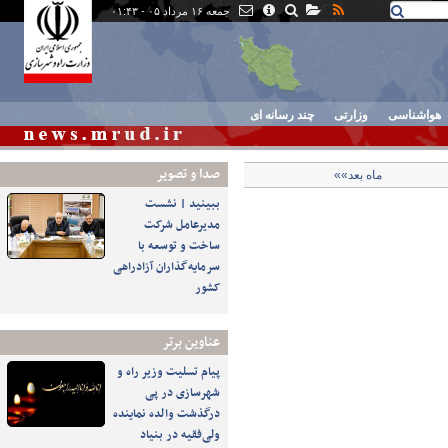
جمعه ۱۶ مرداد ۰۵ - ۰۱:۴۳
هواشناسی
وزارتی
چند رسانه ای
صدا و تصوير
ماه بعد»»
ببینید | نشست
مدیرعامل شرکت
ساخت و توسعه با
سرمایه‌گذاران آزادراهی
کشور
عناوین برتر
پیام تسلیت وزیر راه و
شهرسازی در پی
درگذشت والده نماینده
ولی‌فقیه در بنیاد