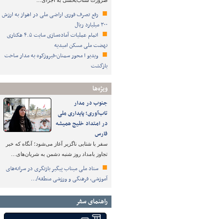
ضرورت شتاب‌بخشی به اجرای…
رفع تصرف فوری اراضی ملی در اهواز به ارزش
۳۰۰ میلیارد ریال
اتمام عملیات آماده‌سازی سایت ۴.۵ هکتاری
نهضت ملی مسکن امیدیه
ویدیو ا محور سمنان-فیروزکوه به مدار ساخت
بازگشت
ویژه‌ها
جنوب در مدار
تاب‌آوری؛ پایداری ملی
در امتداد خلیج همیشه
فارس
سفر با شتابی ناگزیر آغاز می‌شود؛ آنگاه که خبر
تجاوز بامداد روز شنبه دشمن به شریان‌های…
ستاد ملی میناب پیگیر بازنگری در سرانه‌های
آموزشی، فرهنگی و ورزشی منطقه/…
راهنمای سفر