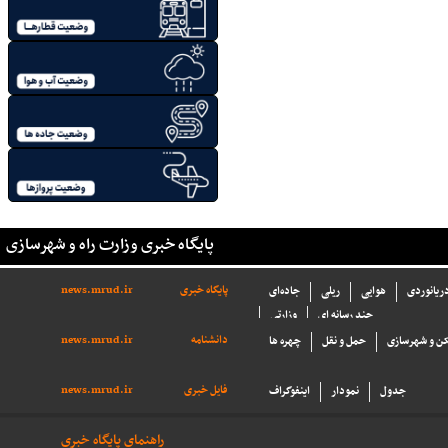
پایگاه خبری وزارت راه و شهرسازی
پایگاه خبری
news.mrud.ir
دریانوردی
هوایی
ریلی
جاده‌ای
چند رسانه ای
وزارتی
دانشنامه
news.mrud.ir
ن و شهرسازی
حمل و نقل
چهره ها
فایل خبری
news.mrud.ir
جدول
نمودار
اینفوگراف
راهنمای پایگاه خبری