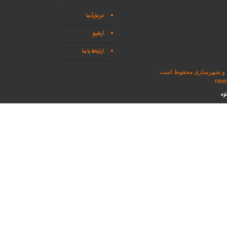
دربارهٔ ما
آرشیو
ارتباط با ما
اه و شهرسازی محفوظ است
وه