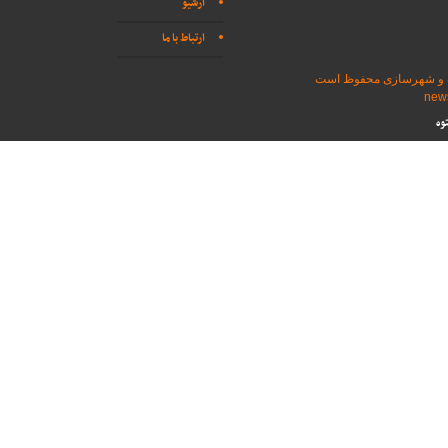
آرشیو
ارتباط با ما
اه و شهرسازی محفوظ است
وه