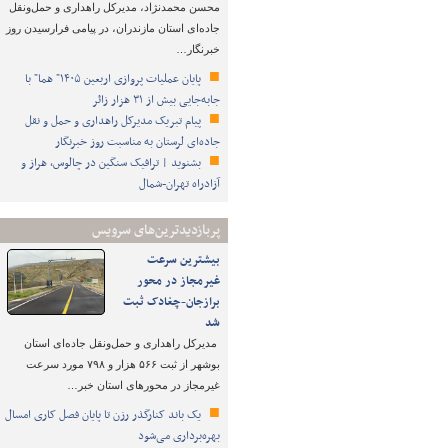
محسن محمدنژاد، مدیرکل راهداری و حمل‌ونقل
جاده‌ای استان مازندران، در پیامی فرارسیدن روز
خبرنگار…
پایان عملیات پروازی اربعین ۱۴۰۵" هما" با
جابه‌جایی بیش از ۳۱ هزار زائر
پیام تبریک مدیرکل راهداری و حمل و نقل
جاده‌ای لرستان به مناسبت روز خبرنگار
بشنوید | ترافیک سنگین در چالوس، هراز و
آزادراه تهران-شمال
پربازدیدترین‌های سرویس
بیشترین سرعت
غیرمجاز در محور
برازجان-چغادک ثبت
شد
مدیرکل راهداری و حمل‌ونقل جاده‌ای استان
بوشهر از ثبت ۵۶۶ هزار و ۷۹۸ مورد سرعت
غیرمجاز در محورهای استان خبر…
یک باند کنارگذر رزن تا پایان فصل کاری امسال
بهره‌برداری می‌شود