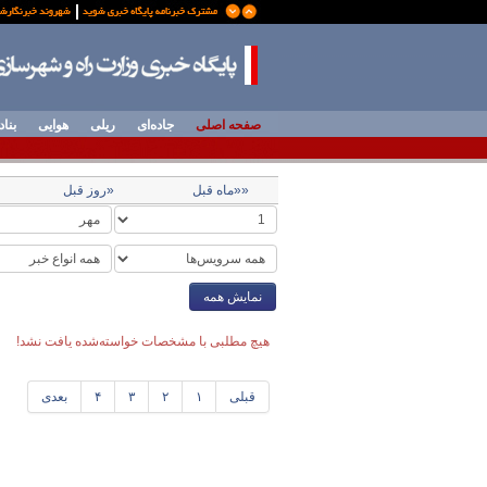
صفحه اصلی
جاده‌ای
ریلی
هوایی
بناد
««ماه قبل
«روز قبل
نمایش همه
هیچ مطلبی با مشخصات خواسته‌شده یافت نشد!
قبلی
۱
۲
۳
۴
بعدی