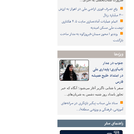
ضرورت شتاب‌بخشی به اجرای…
رفع تصرف فوری اراضی ملی در اهواز به ارزش
۳۰۰ میلیارد ریال
اتمام عملیات آماده‌سازی سایت ۴.۵ هکتاری
نهضت ملی مسکن امیدیه
ویدیو ا محور سمنان-فیروزکوه به مدار ساخت
بازگشت
ویژه‌ها
جنوب در مدار
تاب‌آوری؛ پایداری ملی
در امتداد خلیج همیشه
فارس
سفر با شتابی ناگزیر آغاز می‌شود؛ آنگاه که خبر
تجاوز بامداد روز شنبه دشمن به شریان‌های…
ستاد ملی میناب پیگیر بازنگری در سرانه‌های
آموزشی، فرهنگی و ورزشی منطقه/…
راهنمای سفر