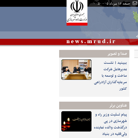
جمعه ۱۶ مرداد ۰۵ - ۰۰:۵۰
ی
صدا و تصوير
ببینید | نشست
مدیرعامل شرکت
ساخت و توسعه با
سرمایه‌گذاران آزادراهی
کشور
عناوین برتر
پیام تسلیت وزیر راه و
شهرسازی در پی
درگذشت والده نماینده
ولی‌فقیه در بنیاد