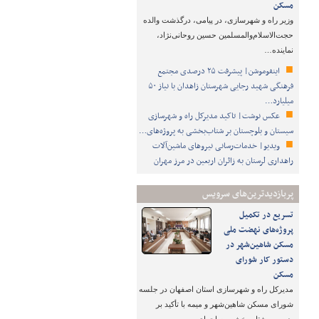
مسکن
وزیر راه و شهرسازی، در پیامی، درگذشت والده
حجت‌الاسلام‌والمسلمین حسین روحانی‌نژاد،
نماینده…
اینفوموشن| پیشرفت ۲۵ درصدی مجتمع
فرهنگی شهید رجایی شهرستان زاهدان با نیاز ۵۰
میلیارد…
عکس نوشت| تاکید مدیرکل راه و شهرسازی
سیستان و بلوچستان بر شتاب‌بخشی به پروژه‌های…
ویدیو| خدمات‌رسانی نیروهای ماشین‌آلات
راهداری لرستان به زائران اربعین در مرز مهران
پربازدیدترین‌های سرویس
تسریع در تکمیل
پروژه‌های نهضت ملی
مسکن شاهین‌شهر در
دستور کار شورای
مسکن
مدیرکل راه و شهرسازی استان اصفهان در جلسه
شورای مسکن شاهین‌شهر و میمه با تأکید بر