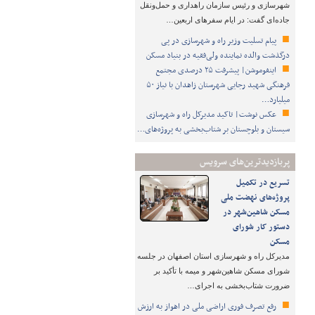
شهرسازی و رئیس سازمان راهداری و حمل‌ونقل
جاده‌ای گفت: در ایام سفرهای اربعین…
پیام تسلیت وزیر راه و شهرسازی در پی
درگذشت والده نماینده ولی‌فقیه در بنیاد مسکن
اینفوموشن| پیشرفت ۲۵ درصدی مجتمع
فرهنگی شهید رجایی شهرستان زاهدان با نیاز ۵۰
میلیارد…
عکس نوشت| تاکید مدیرکل راه و شهرسازی
سیستان و بلوچستان بر شتاب‌بخشی به پروژه‌های…
پربازدیدترین‌های سرویس
تسریع در تکمیل
پروژه‌های نهضت ملی
مسکن شاهین‌شهر در
دستور کار شورای
مسکن
مدیرکل راه و شهرسازی استان اصفهان در جلسه
شورای مسکن شاهین‌شهر و میمه با تأکید بر
ضرورت شتاب‌بخشی به اجرای…
رفع تصرف فوری اراضی ملی در اهواز به ارزش