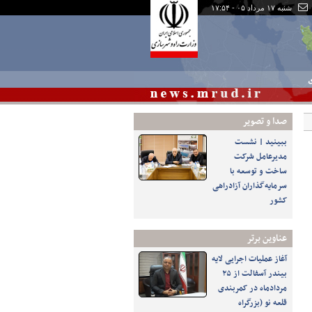
شنبه ۱۷ مرداد ۰۵ - ۱۷:۵۴
ی
صدا و تصوير
ببینید | نشست
مدیرعامل شرکت
ساخت و توسعه با
سرمایه‌گذاران آزادراهی
کشور
عناوین برتر
آغاز عملیات اجرایی لایه
بیندر آسفالت از ۲۵
مردادماه در کمربندی
قلعه نو (بزرگراه