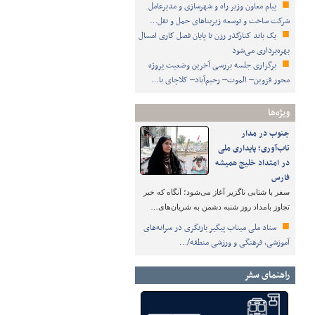
پیام معاون وزیر راه و شهرسازی و مدیرعامل
شرکت ساخت و توسعه زیربناهای حمل و نقل…
یک باند کنارگذر رزن تا پایان فصل کاری امسال
بهره‌برداری می‌شود
برگزاری جلسه بررسی آخرین وضعیت پروژه
محور قزوین– الموت– رحیم‌آباد– کلاچای با…
ویژه‌ها
جنوب در مدار
تاب‌آوری؛ پایداری ملی
در امتداد خلیج همیشه
فارس
سفر با شتابی ناگزیر آغاز می‌شود؛ آنگاه که خبر
تجاوز بامداد روز شنبه دشمن به شریان‌های…
ستاد ملی میناب پیگیر بازنگری در سرانه‌های
آموزشی، فرهنگی و ورزشی منطقه/…
راهنمای سفر