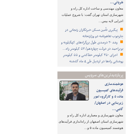
شریانی…
معاون مهندسی و ساخت اداره کل راه و
شهرسازی استان تهران گفت: با شروع عملیات
اجرایی لایه بیس…
پیگیری تأمین مسکن خبرنگاران زنجانی در
چارچوب تفاهم‌نامه دو وزارتخانه
رشد ۲۰ درصدی طول بزرگراه‌های کهگیلویه و
بویراحمد در دولت چهاردهم/ ۵۷ کیلومتر راه…
اجرای ۳۵۰ کیلومتر خط‌کشی و ۵۵ کیلومتر
روشنایی راه‌ها در اردبیل طی 4 ماه گذشته
پربازدیدترین‌های سرویس
هوشمندسازی
فرآیندهای کمیسیون
ماده ۵ و کارگروه امور
زیربنایی در اصفهان/
گامی…
معاون شهرسازی و معماری اداره کل راه و
شهرسازی استان اصفهان از راه‌اندازی فرآیندهای
هوشمند کمیسیون ماده ۵ و…