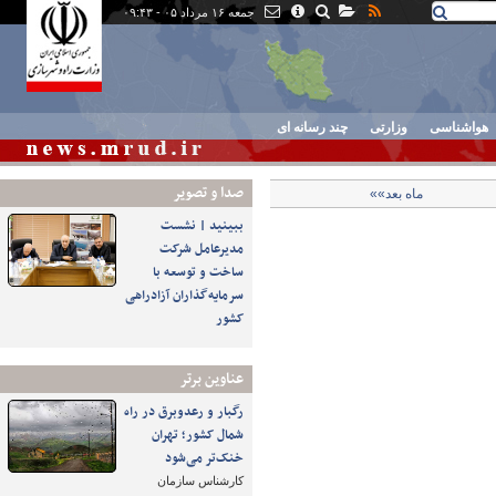
جمعه ۱۶ مرداد ۰۵ - ۰۹:۴۳
هواشناسی
وزارتی
چند رسانه ای
صدا و تصوير
ماه بعد»»
ببینید | نشست
مدیرعامل شرکت
ساخت و توسعه با
سرمایه‌گذاران آزادراهی
کشور
عناوین برتر
رگبار و رعدوبرق در راه
شمال کشور؛ تهران
خنک‌تر می‌شود
کارشناس سازمان