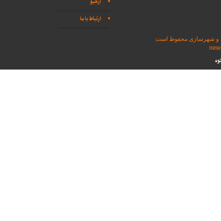
آرشیو
ارتباط با ما
اه و شهرسازی محفوظ است
وه