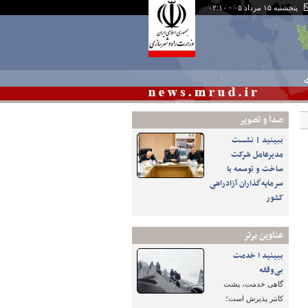
پنجشنبه ۱۵ مرداد ۰۵ - ۰۲:۱۰
ی
صدا و تصوير
ببینید | نشست
مدیرعامل شرکت
ساخت و توسعه با
سرمایه‌گذاران آزادراهی
کشور
عناوین برتر
ببینید ا خدمت
بی‌وقفه
گاهی خدمت، پشت
کانتر پذیرش است؛