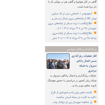
گاهی در کنار هواپیما و گاهی هم در موکبی که با
دل برپا شده است.
اینفوموشن | جابجایی بیش از یک میلیون
تومان کالا از پایانه‌های مرزی شمال سیستان و…
اطلاع‌نگاشت| تردد مسافر از پایانه‌های مرزی
خوزستان ۲۵ تیر تا ۱۳ مرداد ۱۴۰۵ | ۱ تا…
اطلاع‌نگاشت| تردد مسافر از پایانه‌ مرزی
چذابه ۲۵ تیر تا ۱۳ مرداد ۱۴۰۵ | ۱ تا ۲۰ صفر…
پربازدیدترین‌های سرویس
آغاز عملیات ریل‌گذاری
مسیر اتصال راه‌آهن
سبزوار به شبکه
سراسری
عملیات ریل‌گذاری و اتصال راه‌آهن سبزوار به
شبکه ریلی کشور در مراسمی با حضور هوشنگ
بازوند معاون وزیر راه و…
بازدید معاون وزیر راه و شهرسازی از طرح
«کلید به کلید» در محله آسمان صالحیه
پل عنافچه خوزستان زیر بار ترافیک رفت