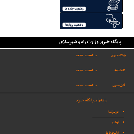
پایگاه خبری وزارت راه و شهرسازی
پایگاه خبری
news.mrud.ir
دانشنامه
news.mrud.ir
فایل خبری
news.mrud.ir
راهنمای پایگاه خبری
دربارهٔ ما
آرشیو
ارتباط با ما