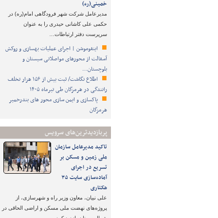
خمینی(ره)
مدیرعامل شرکت شهر فرودگاهی امام(ره) در
حکمی علی کاشانی حیدری را به عنوان
سرپرست دفتر ارتباطات…
اینفوموشن | اجرای عملیات بهسازی و روکش
آسفالت از محورهای مواصلاتی سیستان و
بلوچستان…
اطلاع نگاشت/ ثبت بیش از ۱۵۶ هزار تخلف
رانندگی در هرمزگان طی تیرماه ۱۴۰۵
پاکسازی و ایمن سازی محور های بندرخمیر
هرمزگان
پربازدیدترین‌های سرویس
تاکید مدیرعامل سازمان
ملی زمین و مسکن بر
تسریع در اجرای
آماده‌سازی سایت ۳۵
هکتاری
علی نبیان، معاون وزیر راه و شهرسازی، از
پروژه‌های نهضت ملی مسکن و اراضی الحاقی در