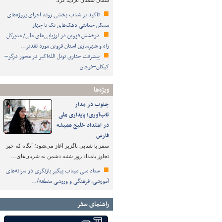
شمال سمنان بازدید کرد.
تاکید بر شتاب ‌بخشی روند اجرای پروژه‌های
مسکن حمایتی دهک‌های یک تا چهار
درخشش قزوین در ارزیابی‌های ملی/ مدیرکل
راه و شهرسازی استان قزوین مورد تقدیر…
پیشرفت حفاری تونل الله‌اکبر در محور درگز–
کبکان–قوچان
ویژه‌ها
جنوب در مدار
تاب‌آوری؛ پایداری ملی
در امتداد خلیج همیشه
فارس
سفر با شتابی ناگزیر آغاز می‌شود؛ آنگاه که خبر
تجاوز بامداد روز شنبه دشمن به شریان‌های…
ستاد ملی میناب پیگیر بازنگری در سرانه‌های
آموزشی، فرهنگی و ورزشی منطقه/…
راهنمای سفر