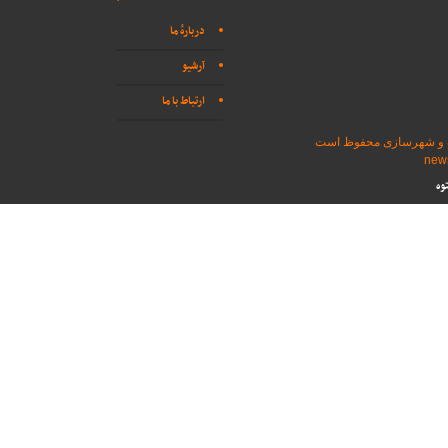
دربارهٔ ما
آرشیو
ارتباط با ما
اه و شهرسازی محفوظ است
وه