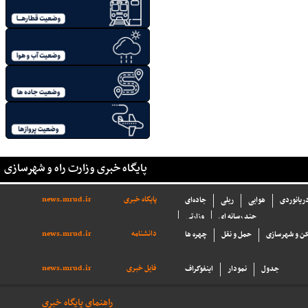
پایگاه خبری وزارت راه و شهرسازی
پایگاه خبری
news.mrud.ir
دریانوردی
هوایی
ریلی
جاده‌ای
چند رسانه ای
وزارتی
دانشنامه
news.mrud.ir
ن و شهرسازی
حمل و نقل
چهره ها
فایل خبری
news.mrud.ir
جدول
نمودار
اینفوگراف
راهنمای پایگاه خبری