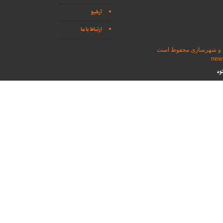
آرشیو
ارتباط با ما
اه و شهرسازی محفوظ است
وه