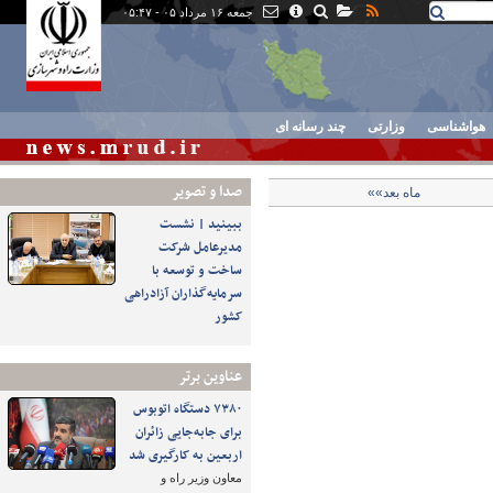
جمعه ۱۶ مرداد ۰۵ - ۰۵:۴۷
هواشناسی
وزارتی
چند رسانه ای
صدا و تصوير
ماه بعد»»
ببینید | نشست
مدیرعامل شرکت
ساخت و توسعه با
سرمایه‌گذاران آزادراهی
کشور
عناوین برتر
۷۳۸۰ دستگاه اتوبوس
برای جابه‌جایی زائران
اربعین به‌ کارگیری شد
معاون وزیر راه و