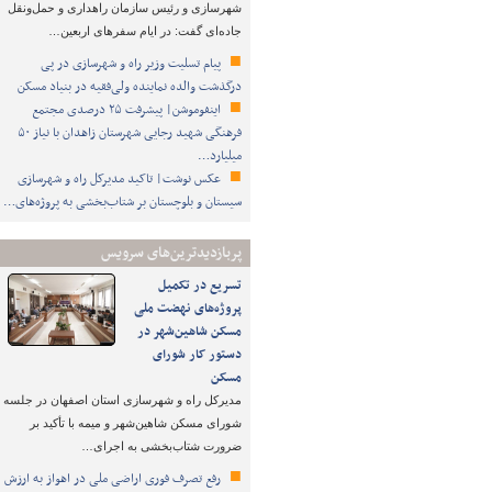
شهرسازی و رئیس سازمان راهداری و حمل‌ونقل
جاده‌ای گفت: در ایام سفرهای اربعین…
پیام تسلیت وزیر راه و شهرسازی در پی
درگذشت والده نماینده ولی‌فقیه در بنیاد مسکن
اینفوموشن| پیشرفت ۲۵ درصدی مجتمع
فرهنگی شهید رجایی شهرستان زاهدان با نیاز ۵۰
میلیارد…
عکس نوشت| تاکید مدیرکل راه و شهرسازی
سیستان و بلوچستان بر شتاب‌بخشی به پروژه‌های…
پربازدیدترین‌های سرویس
تسریع در تکمیل
پروژه‌های نهضت ملی
مسکن شاهین‌شهر در
دستور کار شورای
مسکن
مدیرکل راه و شهرسازی استان اصفهان در جلسه
شورای مسکن شاهین‌شهر و میمه با تأکید بر
ضرورت شتاب‌بخشی به اجرای…
رفع تصرف فوری اراضی ملی در اهواز به ارزش